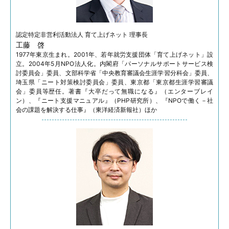
認定特定非営利活動法人
育て上げネット 理事長
工藤 啓
1977年東京生まれ。2001年、若年就労支援団体「育て上げネット」設
立。2004年5月NPO法人化。内閣府「パーソナルサポートサービス検
討委員会」委員、文部科学省「中央教育審議会生涯学習分科会」委員、
埼玉県「ニート対策検討委員会」委員、東京都「東京都生涯学習審議
会」委員等歴任。著書『大卒だって無職になる』（エンターブレイ
ン）、『ニート支援マニュアル』（PHP研究所）、『NPOで働く－社
会の課題を解決する仕事』（東洋経済新報社）ほか