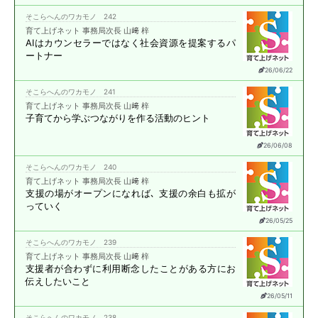
そこらへんのワカモノ 242
育て上げネット 事務局次長 山﨑 梓
AIはカウンセラーではなく
社会資源を提案する
パ
ートナー
26/06/22
そこらへんのワカモノ 241
育て上げネット 事務局次長 山﨑 梓
子育てから学ぶ
つながりを作る活動のヒント
26/06/08
そこらへんのワカモノ 240
育て上げネット 事務局次長 山﨑 梓
支援の場がオープンになれば､
支援の余白も拡が
っていく
26/05/25
そこらへんのワカモノ 239
育て上げネット 事務局次長 山﨑 梓
支援者が合わずに
利用断念したことがある方に
お
伝えしたいこと
26/05/11
そこらへんのワカモノ 238