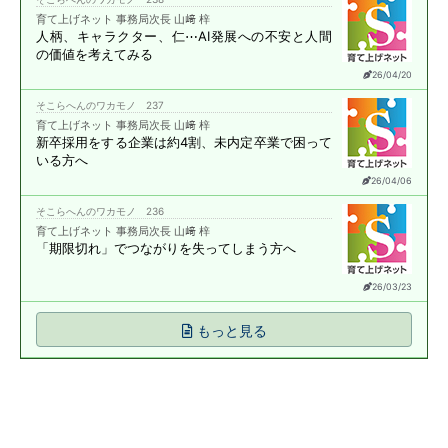
育て上げネット 事務局次長 山﨑 梓
人柄、キャラクター、仁⋯
AI発展への不安と
人間
の価値を考えてみる
26/04/20
そこらへんのワカモノ 237
育て上げネット 事務局次長 山﨑 梓
新卒採用をする企業は約4割、
未内定卒業で困って
いる方へ
26/04/06
そこらへんのワカモノ 236
育て上げネット 事務局次長 山﨑 梓
「期限切れ」で
つながりを失ってしまう方へ
26/03/23
もっと見る