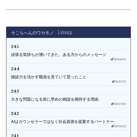
Lineup
そこらへんのワカモノ
245
頑張る気持ちが湧いてきた、
ある方からのメッセージ
26/08/03
244
雑談力を活かす職員を見ていて
思ったこと
26/07/21
243
大きな問題になる前に
早めの相談を期待する理由
26/07/06
242
AIはカウンセラーではなく
社会資源を提案するパートナー
26/06/22
241