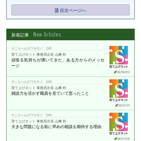
目次ページへ
New Articles
新着記事
そこらへんのワカモノ 245
育て上げネット 事務局次長 山﨑 梓
頑張る気持ちが湧いてきた、
ある方からのメッセ
ージ
26/08/03
そこらへんのワカモノ 244
育て上げネット 事務局次長 山﨑 梓
雑談力を活かす職員を
見ていて思ったこと
26/07/21
そこらへんのワカモノ 243
育て上げネット 事務局次長 山﨑 梓
大きな問題になる前に
早めの相談を期待する理由
26/07/06