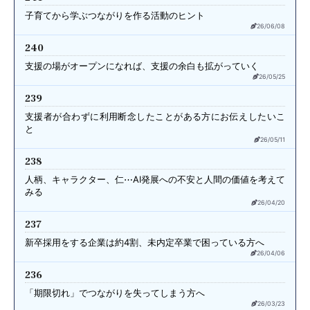
子育てから学ぶ
つながりを作る活動のヒント
26/06/08
240
支援の場がオープンになれば、
支援の余白も拡がっていく
26/05/25
239
支援者が合わずに利用断念したことが
ある方にお伝えしたいこ
と
26/05/11
238
人柄、キャラクター、仁⋯
AI発展への不安と人間の価値を考えて
みる
26/04/20
237
新卒採用をする企業は約4割、
未内定卒業で困っている方へ
26/04/06
236
「期限切れ」で
つながりを失ってしまう方へ
26/03/23