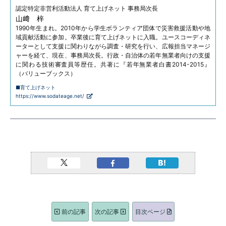
認定特定非営利活動法人
育て上げネット 事務局次長
山﨑 梓
1990年生まれ。2010年から学生ボランティア団体で災害救援活動や地
域貢献活動に参加。卒業後に育て上げネットに入職。ユースコーディネ
ーターとして支援に関わりながら調査・研究を行い、広報担当マネージ
ャーを経て、現在、事務局次長。行政・自治体の若年無業者向けの支援
に関わる技術審査員等歴任。共著に『若年無業者白書2014-2015』
（バリューブックス）
■育て上げネット
https://www.sodateage.net/
前の記事
次の記事
目次ページ