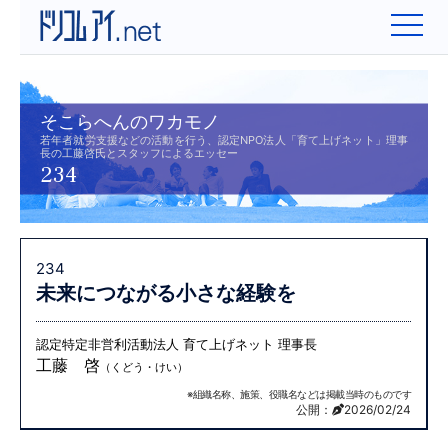
そこらへんのワカモノ
若年者就労支援などの活動を行う、認定NPO法人「育て上げネット」理事
長の工藤啓氏とスタッフによるエッセー
234
234
未来につながる小さな経験を
認定特定非営利活動法人 育て上げネット 理事長
工藤 啓
（くどう・けい）
※組織名称、施策、役職名などは掲載当時のものです
公開：
2026/02/24