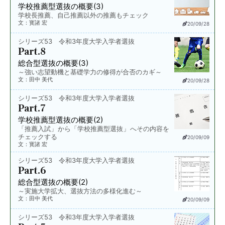
学校推薦型選抜の概要(3)
学校長推薦、自己推薦以外の推薦もチェック
文：寳諸 宏
20/09/28
シリーズ53 令和3年度大学入学者選抜
Part.8
総合型選抜の概要(3)
～強い志望動機と基礎学力の修得が合否のカギ～
文：田中 美代
20/09/28
シリーズ53 令和3年度大学入学者選抜
Part.7
学校推薦型選抜の概要(2)
「推薦入試」から「学校推薦型選抜」へその内容を
チェックする
20/09/09
文：寳諸 宏
シリーズ53 令和3年度大学入学者選抜
Part.6
総合型選抜の概要(2)
～実施大学拡大、選抜方法の多様化進む～
文：田中 美代
20/09/09
シリーズ53 令和3年度大学入学者選抜