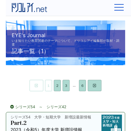
EYE's Journal
いま知りたい教育関連のテーマについて、ドリコムアイ編集部が取材・調
査
記事一覧（1）
…
１
２
３
６
シリーズ54 ～ シリーズ42
シリーズ54 大学・短期大学 新増設最新情報
Part.2
2023（令和5）年度
大学 新増設情報