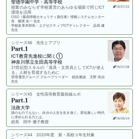
聖徳学園中学・高等学校
授業のみならず学校運営のあらゆる場面で同じICT
19/07/22
環境を活用
CISO（最高情報セキュリティ責任者）情報システムセンター
長 横濱 友一 先生
学校改革本部長・エグゼクティブICTディレクター 品田 健
先生
シリーズ46 先生とアプリ
Part.1
ICT教育先進校に聞く①
神奈川県立生田高等学校
21世紀型スキルの「道具・文房具としてICTが使え
19/07/08
る」人材を育成するために
管理運営グループ グループリーダー 総括教諭 天野 尚治
先生
シリーズ45 女性高等教育最前線ルポ
Part.1
法政大学
誰のものでもない、自分の人生を生き抜く。変化激しい時代
に求められる力とは。
19/06/24
総長 田中 優子教授
シリーズ44 2020年度 新・高校３年生対象