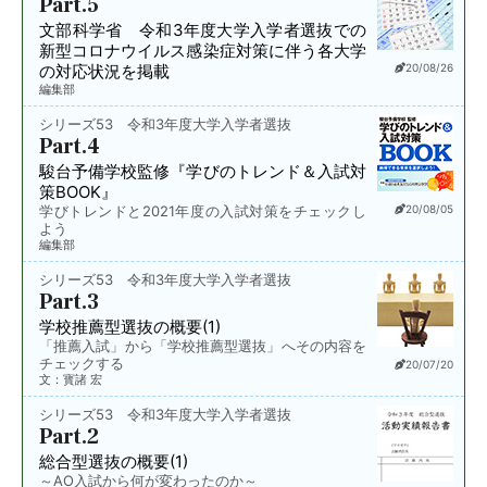
Part.5
文部科学省
令和3年度大学入学者選抜での
新型コロナウイルス感染症対策に伴う
各大学
の対応状況を掲載
20/08/26
編集部
シリーズ53 令和3年度大学入学者選抜
Part.4
駿台予備学校監修
『学びのトレンド＆入試対
策BOOK』
学びトレンドと2021年度の入試対策をチェックし
20/08/05
よう
編集部
シリーズ53 令和3年度大学入学者選抜
Part.3
学校推薦型選抜の概要(1)
「推薦入試」から「学校推薦型選抜」へその内容を
チェックする
20/07/20
文：寳諸 宏
シリーズ53 令和3年度大学入学者選抜
Part.2
総合型選抜の概要(1)
～AO入試から何が変わったのか～