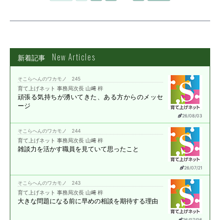
New Articles
新着記事
そこらへんのワカモノ 245
育て上げネット 事務局次長 山﨑 梓
頑張る気持ちが湧いてきた、
ある方からのメッセ
ージ
26/08/03
そこらへんのワカモノ 244
育て上げネット 事務局次長 山﨑 梓
雑談力を活かす職員を
見ていて思ったこと
26/07/21
そこらへんのワカモノ 243
育て上げネット 事務局次長 山﨑 梓
大きな問題になる前に
早めの相談を期待する理由
26/07/06