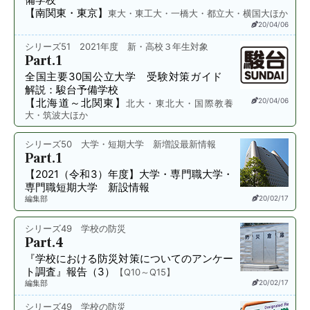
【南関東・東京】
東大・東工大・一橋大・都立大・横国大ほか
20/04/06
シリーズ51 2021年度 新・高校３年生対象
Part.1
全国主要30国公立大学 受験対策ガイド
解説：駿台予備学校
【北海道～北関東】
20/04/06
北大・東北大・国際教養
大・筑波大ほか
シリーズ50 大学・短期大学 新増設最新情報
Part.1
【2021（令和3）年度】
大学・専門職大学・
専門職短期大学 新設情報
編集部
20/02/17
シリーズ49 学校の防災
Part.4
『学校における防災対策についてのアンケー
ト調査』報告
（3）
【Q10～Q15】
編集部
20/02/17
シリーズ49 学校の防災