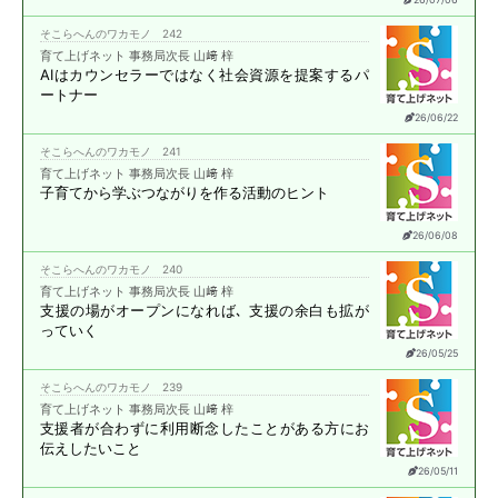
そこらへんのワカモノ 242
育て上げネット 事務局次長 山﨑 梓
AIはカウンセラーではなく
社会資源を提案する
パ
ートナー
26/06/22
そこらへんのワカモノ 241
育て上げネット 事務局次長 山﨑 梓
子育てから学ぶ
つながりを作る活動のヒント
26/06/08
そこらへんのワカモノ 240
育て上げネット 事務局次長 山﨑 梓
支援の場がオープンになれば､
支援の余白も拡が
っていく
26/05/25
そこらへんのワカモノ 239
育て上げネット 事務局次長 山﨑 梓
支援者が合わずに
利用断念したことがある方に
お
伝えしたいこと
26/05/11