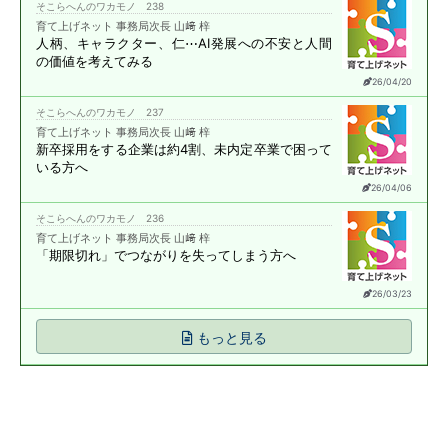
そこらへんのワカモノ 238
育て上げネット 事務局次長 山﨑 梓
人柄、キャラクター、仁⋯
AI発展への不安と
人間
の価値を考えてみる
26/04/20
そこらへんのワカモノ 237
育て上げネット 事務局次長 山﨑 梓
新卒採用をする企業は約4割、
未内定卒業で困って
いる方へ
26/04/06
そこらへんのワカモノ 236
育て上げネット 事務局次長 山﨑 梓
「期限切れ」で
つながりを失ってしまう方へ
26/03/23
もっと見る