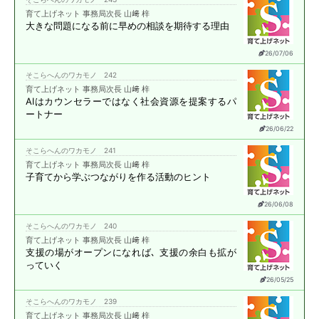
育て上げネット 事務局次長 山﨑 梓
大きな問題になる前に
早めの相談を期待する理由
26/07/06
そこらへんのワカモノ 242
育て上げネット 事務局次長 山﨑 梓
AIはカウンセラーではなく
社会資源を提案する
パ
ートナー
26/06/22
そこらへんのワカモノ 241
育て上げネット 事務局次長 山﨑 梓
子育てから学ぶ
つながりを作る活動のヒント
26/06/08
そこらへんのワカモノ 240
育て上げネット 事務局次長 山﨑 梓
支援の場がオープンになれば､
支援の余白も拡が
っていく
26/05/25
そこらへんのワカモノ 239
育て上げネット 事務局次長 山﨑 梓