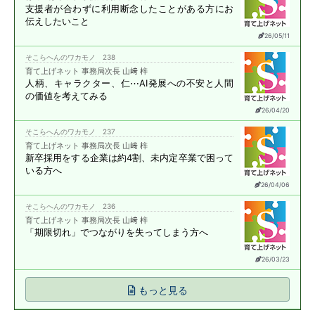
支援者が合わずに
利用断念したことがある方に
お
伝えしたいこと
26/05/11
そこらへんのワカモノ 238
育て上げネット 事務局次長 山﨑 梓
人柄、キャラクター、仁⋯
AI発展への不安と
人間
の価値を考えてみる
26/04/20
そこらへんのワカモノ 237
育て上げネット 事務局次長 山﨑 梓
新卒採用をする企業は約4割、
未内定卒業で困って
いる方へ
26/04/06
そこらへんのワカモノ 236
育て上げネット 事務局次長 山﨑 梓
「期限切れ」で
つながりを失ってしまう方へ
26/03/23
もっと見る