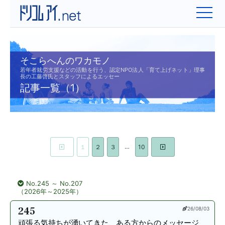
そこらへんのワカモノ
若年者就労支援などの活動を行う、認定NPO法人「育て上げネット」理事
長の工藤啓氏とスタッフによるエッセー
記事一覧（1）
…
１
２
３
10
No.245 ～ No.207
（2026年～2025年）
245
26/08/03
頑張る気持ちが湧いてきた、ある方からのメッセージ