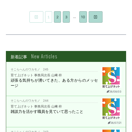
…
１
２
３
10
New Articles
新着記事
そこらへんのワカモノ 245
育て上げネット 事務局次長 山﨑 梓
頑張る気持ちが湧いてきた、
ある方からのメッセ
ージ
26/08/03
そこらへんのワカモノ 244
育て上げネット 事務局次長 山﨑 梓
雑談力を活かす職員を
見ていて思ったこと
26/07/21
そこらへんのワカモノ 243