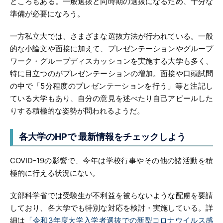
ところもある。一般選抜と同時期の選抜になるため、十分な
準備が必要になろう。
一方私立大では、さまざまな選抜方法が行われている。一般
的な小論文や面接に加えて、プレゼンテーションやグループ
ワーク・グループディスカッションを実施する大学も多く、
特に目立つのがプレゼンテーションの増加。面接や口頭試問
の中で「5分程度のプレゼンテーションを行う」等と注記し
ている大学もあり、自分の意見を述べたり自己アピールした
りする積極的な姿勢が問われるようだ。
各大学のHPで
最新情報をチェックしよう
COVID-19の影響で、今年は学校行事やその他の諸活動を積
極的に行える状況にない。
文部科学省では受験生が不利益を被らないような配慮を要請
しており、各大学でも特別な対応を検討・実施している。詳
細は
「令和3年度大学入学者選抜での新型コロナウイルス感