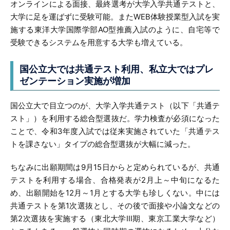
オンラインによる面接、最終選考が大学入学共通テストと、
大学に足を運ばずに受験可能。またWEB体験授業型入試を実
施する東洋大学国際学部AO型推薦入試のように、自宅等で
受験できるシステムを用意する大学も増えている。
国公立大では共通テスト利用、
私立大ではプレ
ゼンテーション実施が増加
国公立大で目立つのが、大学入学共通テスト（以下「共通テ
スト」）を利用する総合型選抜だ。学力検査が必須になった
ことで、令和3年度入試では従来実施されていた「共通テス
トを課さない」タイプの総合型選抜が大幅に減った。
ちなみに出願期間は9月15日からと定められているが、共通
テストを利用する場合、合格発表が2月上～中旬になるた
め、出願開始を12月～1月とする大学も珍しくない。中には
共通テストを第1次選抜とし、その後で面接や小論文などの
第2次選抜を実施する（東北大学Ⅲ期、東京工業大学など）