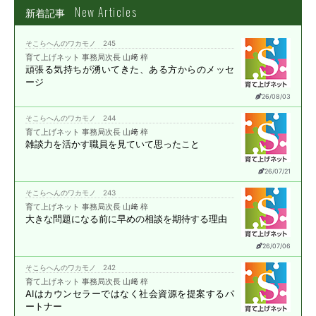
New Articles
新着記事
そこらへんのワカモノ 245
育て上げネット 事務局次長 山﨑 梓
頑張る気持ちが湧いてきた、
ある方からのメッセ
ージ
26/08/03
そこらへんのワカモノ 244
育て上げネット 事務局次長 山﨑 梓
雑談力を活かす職員を
見ていて思ったこと
26/07/21
そこらへんのワカモノ 243
育て上げネット 事務局次長 山﨑 梓
大きな問題になる前に
早めの相談を期待する理由
26/07/06
そこらへんのワカモノ 242
育て上げネット 事務局次長 山﨑 梓
AIはカウンセラーではなく
社会資源を提案する
パ
ートナー