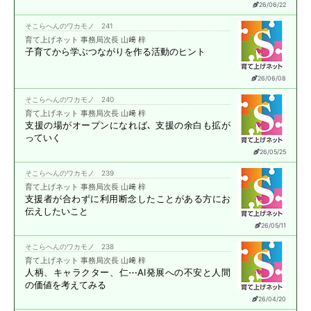
26/06/22
そこらへんのワカモノ 241
育て上げネット 事務局次長 山﨑 梓
子育てから学ぶ
つながりを作る活動のヒント
26/06/08
そこらへんのワカモノ 240
育て上げネット 事務局次長 山﨑 梓
支援の場がオープンになれば､
支援の余白も拡が
っていく
26/05/25
そこらへんのワカモノ 239
育て上げネット 事務局次長 山﨑 梓
支援者が合わずに
利用断念したことがある方に
お
伝えしたいこと
26/05/11
そこらへんのワカモノ 238
育て上げネット 事務局次長 山﨑 梓
人柄、キャラクター、仁⋯
AI発展への不安と
人間
の価値を考えてみる
26/04/20