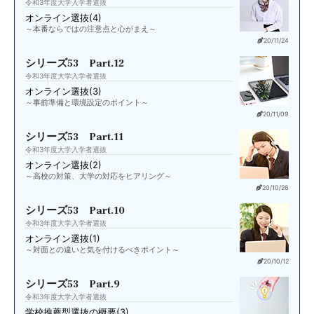
令和3年度大学入学者選抜
オンライン選抜(4)
～本番ならではの注意点と心がまえ～
20/11/24
シリーズ53 Part.12
令和3年度大学入学者選抜
オンライン選抜(3)
～事前準備と環境設定のポイント～
20/11/09
シリーズ53 Part.11
令和3年度大学入学者選抜
オンライン選抜(2)
～高校の対策、大学の対応をヒアリング～
20/10/26
シリーズ53 Part.10
令和3年度大学入学者選抜
オンライン選抜(1)
～対面との違いと気を付けるべきポイント～
20/10/12
シリーズ53 Part.9
令和3年度大学入学者選抜
学校推薦型選抜の概要(3)