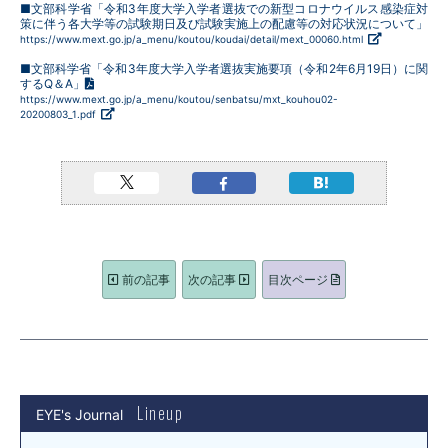
■文部科学省「令和3年度大学入学者選抜での新型コロナウイルス感染症対
策に伴う各大学等の試験期日及び試験実施上の配慮等の対応状況について」
https://www.mext.go.jp/a_menu/koutou/koudai/detail/mext_00060.html
■文部科学省「令和3年度大学入学者選抜実施要項（令和2年6月19日）に関
するQ＆A」
https://www.mext.go.jp/a_menu/koutou/senbatsu/mxt_kouhou02-
20200803_1.pdf
前の記事
次の記事
目次ページ
Lineup
EYE's Journal