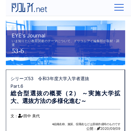
EYE's Journal
いま知りたい教育関連のテーマについて、ドリコムアイ編集部が取材・調
査
53-6
シリーズ53 令和3年度大学入学者選抜
Part.6
総合型選抜の概要（2）
～実施大学拡
大、選抜方法の多様化進む～
文：
田中 美代
※組織名称、施策、役職名などは原稿作成時のものです
公開：
2020/09/09