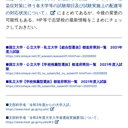
染症対策に伴う各大学等の試験期日及び試験実施上の配慮等
の対応状況について」
にまとめてあるが、今後の変更の
可能性もある。HP等で志望校の最新情報をこまめにチェッ
クしておきたい。
■国立大学・公立大学・私立大学【総合型選抜】都道府県別一覧 2021年
度入試版
https://dricomeye.net/37_aoexam/aoexam01.html?ver=20200930
■国立大学・公立大学【学校推薦型選抜】都道府県別一覧 2021年度入試
版
https://dricomeye.net/33_nu_suisen/list_nu_suisen01.html?ver=20200928
■私立大学【学校推薦型選抜】都道府県別一覧 2021年度入試版
https://dricomeye.net/35_suisen/list_suisen01.html?ver=20201020
■文部科学省「令和3年度からの大学入試」
https://www.mext.go.jp/nyushi/
■文部科学省「令和3年度大学入学者選抜実施要項について」
https://www.mext.go.jp/nyushi/#r3