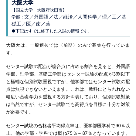
大阪大学
【国立大学・大阪府吹田市】
文／外国語／法／経済／人間科学／理／工／基
学部：
礎工／医／歯／薬
●下記はすでに終了した入試の情報です。
大阪大は、一般選抜では〈前期〉のみで募集を行っていま
す。
センター試験の配点が総合点に占める割合を見ると、外国語
学部、理学部、基礎工学部はセンター試験の配点が3割以下
と極端な個別試験重視ですが、他学部ではセンター試験の配
点は無視できないといえます。これは、教科にとらわれない
幅広い基礎学力を重視する方針を表しており、個別試験対策
は当然ですが、センター試験でも高得点を目標に十分な対策
が必要です。
センター試験の合格者平均得点率は、医学部医学科で90％以
上、他の学部・学科では概ね75％～87％となっています。