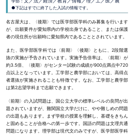
文／法／経済／教育／情報／理／工／医／農
学部：
●下記はすでに終了した入試の情報です。
名古屋大は、〈後期〉では医学部医学科のみ募集を行います
が、出願要件が愛知県内の学校出身であること、または保護
者の現住所が出願時に愛知県内であることとされています。
また、医学部医学科では〈前期〉〈後期〉ともに、2段階選
抜の実施が予告されています。実施予告倍率は、〈前期〉が
約3.5倍、〈後期〉がセンター試験の成績が900点満点中720
点以上となっています。工学部と農学部においては、高得点
者選抜が実施されることも特徴です。なお、工学部と農学部
は第2志望学科まで志願できます。
〈前期〉の入試問題は、国公立大学の標準レベルの良問が出
題されていますが、難関国立大学だけに、やや難しめの問題
の出題もあります。まず学校の授業を理解し、基礎をきちん
と固めることが合格への第一歩です。国語の問題は文理共通
問題になります。理学部は現代文のみですが、医学部医学科