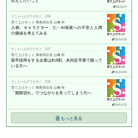
伝えしたいこと
26/05/11
そこらへんのワカモノ 238
育て上げネット 事務局次長 山﨑 梓
人柄、キャラクター、仁⋯
AI発展への不安と
人間
の価値を考えてみる
26/04/20
そこらへんのワカモノ 237
育て上げネット 事務局次長 山﨑 梓
新卒採用をする企業は約4割、
未内定卒業で困って
いる方へ
26/04/06
そこらへんのワカモノ 236
育て上げネット 事務局次長 山﨑 梓
「期限切れ」で
つながりを失ってしまう方へ
26/03/23
もっと見る