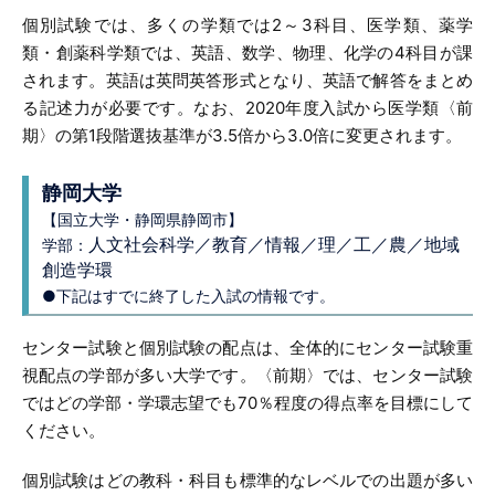
個別試験では、多くの学類では2～3科目、医学類、薬学
類・創薬科学類では、英語、数学、物理、化学の4科目が課
されます。英語は英問英答形式となり、英語で解答をまとめ
る記述力が必要です。なお、2020年度入試から医学類〈前
期〉の第1段階選抜基準が3.5倍から3.0倍に変更されます。
静岡大学
【国立大学・静岡県静岡市】
人文社会科学／教育／情報／理／工／農／地域
学部：
創造学環
●下記はすでに終了した入試の情報です。
センター試験と個別試験の配点は、全体的にセンター試験重
視配点の学部が多い大学です。〈前期〉では、センター試験
ではどの学部・学環志望でも70％程度の得点率を目標にして
ください。
個別試験はどの教科・科目も標準的なレベルでの出題が多い