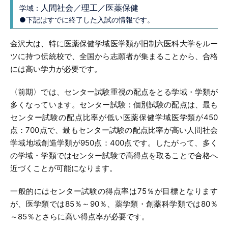
人間社会／理工／医薬保健
学域：
●下記はすでに終了した入試の情報です。
金沢大は、特に医薬保健学域医学類が旧制六医科大学をルー
ツに持つ伝統校で、全国から志願者が集まることから、合格
には高い学力が必要です。
〈前期〉では、センター試験重視の配点をとる学域・学類が
多くなっています。センター試験：個別試験の配点は、最も
センター試験の配点比率が低い医薬保健学域医学類が450
点：700点で、最もセンター試験の配点比率が高い人間社会
学域地域創造学類が950点：400点です。したがって、多く
の学域・学類ではセンター試験で高得点を取ることで合格へ
近づくことが可能になります。
一般的にはセンター試験の得点率は75％が目標となります
が、医学類では85％～90％、薬学類・創薬科学類では80％
～85％とさらに高い得点率が必要です。