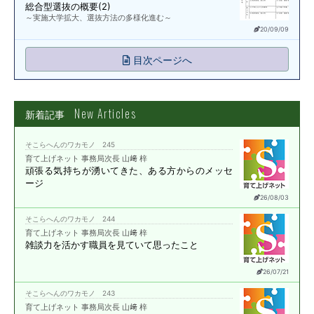
総合型選抜の概要(2)
～実施大学拡大、選抜方法の多様化進む～
20/09/09
目次ページへ
New Articles
新着記事
そこらへんのワカモノ 245
育て上げネット 事務局次長 山﨑 梓
頑張る気持ちが湧いてきた、
ある方からのメッセ
ージ
26/08/03
そこらへんのワカモノ 244
育て上げネット 事務局次長 山﨑 梓
雑談力を活かす職員を
見ていて思ったこと
26/07/21
そこらへんのワカモノ 243
育て上げネット 事務局次長 山﨑 梓