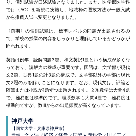
り、個別試験が口述試験となりました。また、医学部医学科
では〈AO〉を新規に実施し、地域枠の選抜方法が一般入試
から推薦入試へ変更となりました。
〈前期〉の個別試験は、標準レベルの問題が出題されるの
で、学校の授業の内容をしっかりと理解しているかどうかが
問われます。
英語は例年、読解問題3題、和文英訳1題という構成が多くな
っており、読解力の養成が重要です。国語は、文学部が現代
文2題、古典1題の計3題の構成で、文学部以外の学部は現代
文2題のみを解くことになります。なお、現代文は、評論と
随筆または小説が1題ずつ出題されます。文系数学は大問4題
で、難易度は標準的です。理系数学も大問4題で、難易度は
標準的ですが、数Ⅲからの出題頻度が高くなっています。
神戸大学
【国立大学・兵庫県神戸市】
文／法／経済／経営／国際人間科学／理／工／
学部：