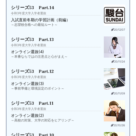
シリーズ53 Part.14
令和3年度大学入学者選抜
入試直前
冬期の学習計画（前編）
～志望校合格への最短ルート～
20/12/07
シリーズ53 Part.13
令和3年度大学入学者選抜
オンライン選抜(4)
～本番ならではの注意点と心がまえ～
20/11/24
シリーズ53 Part.12
令和3年度大学入学者選抜
オンライン選抜(3)
～事前準備と環境設定のポイント～
20/11/09
シリーズ53 Part.11
令和3年度大学入学者選抜
オンライン選抜(2)
～高校の対策、大学の対応をヒアリング～
20/10/26
シリーズ53 Part.10