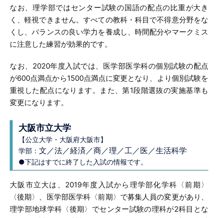
なお、理学部ではセンター試験の国語の配点の比重が大き
く、軽視できません。すべての教科・科目で不得意分野をな
くし、バランスの良い学力を養成し、時間配分やマークミス
に注意した練習が効果的です。
なお、2020年度入試では、医学部医学科の個別試験の配点
が600点満点から1500点満点に変更となり、より個別試験を
重視した配点になります。また、第1段階選抜の実施基準も
変更になります。
大阪市立大学
【公立大学・大阪府大阪市】
文／法／経済／商／理／工／医／生活科学
学部：
●下記はすでに終了した入試の情報です。
大阪市立大は、2019年度入試から理学部化学科〈前期〉
〈後期〉、医学部医学科〈前期〉で募集人員の変更があり、
理学部地球学科〈後期〉でセンター試験の理科が2科目とな