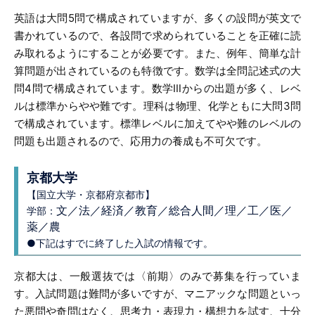
英語は大問5問で構成されていますが、多くの設問が英文で
書かれているので、各設問で求められていることを正確に読
み取れるようにすることが必要です。また、例年、簡単な計
算問題が出されているのも特徴です。数学は全問記述式の大
問4問で構成されています。数学Ⅲからの出題が多く、レベ
ルは標準からやや難です。理科は物理、化学ともに大問3問
で構成されています。標準レベルに加えてやや難のレベルの
問題も出題されるので、応用力の養成も不可欠です。
京都大学
【国立大学・京都府京都市】
文／法／経済／教育／総合人間／理／工／医／
学部：
薬／農
●下記はすでに終了した入試の情報です。
京都大は、一般選抜では〈前期〉のみで募集を行っていま
す。入試問題は難問が多いですが、マニアックな問題といっ
た悪問や奇問はなく、思考力・表現力・構想力を試す、十分