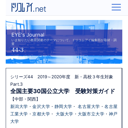
EYE's Journal
いま知りたい教育関連のテーマについて、ドリコムアイ編集部が取材・調
査
44-3
シリーズ44 2019～2020年度 新・高校３年生対象
Part.3
全国主要30国公立大学 受験対策ガイド
【中部・関西】
新潟大学
・
金沢大学
・
静岡大学
・
名古屋大学
・
名古屋
工業大学
・
京都大学
・
大阪大学
・
大阪市立大学
・
神戸
大学