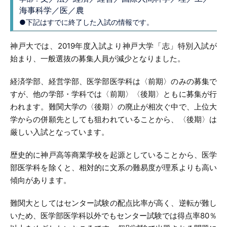
海事科学／医／農
●下記はすでに終了した入試の情報です。
神戸大では、2019年度入試より神戸大学「志」特別入試が
始まり、一般選抜の募集人員が減少となりました。
経済学部、経営学部、医学部医学科は〈前期〉のみの募集で
すが、他の学部・学科では〈前期〉〈後期〉ともに募集が行
われます。難関大学の〈後期〉の廃止が相次ぐ中で、上位大
学からの併願先としても狙われていることから、〈後期〉は
厳しい入試となっています。
歴史的に神戸高等商業学校を起源としていることから、医学
部医学科を除くと、相対的に文系の難易度が理系よりも高い
傾向があります。
難関大としてはセンター試験の配点比率が高く、逆転が難し
いため、医学部医学科以外でもセンター試験では得点率80％