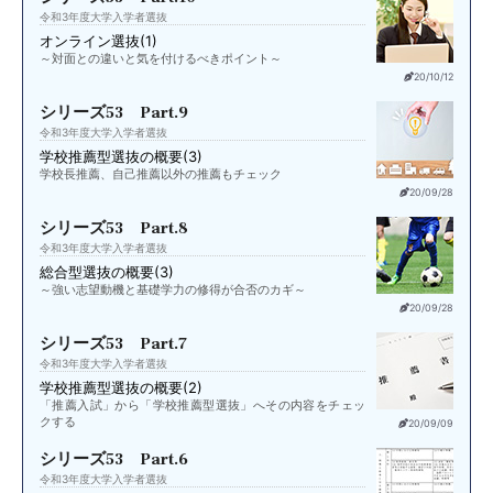
令和3年度大学入学者選抜
オンライン選抜(1)
～対面との違いと気を付けるべきポイント～
20/10/12
シリーズ53 Part.9
令和3年度大学入学者選抜
学校推薦型選抜の概要(3)
学校長推薦、自己推薦以外の推薦もチェック
20/09/28
シリーズ53 Part.8
令和3年度大学入学者選抜
総合型選抜の概要(3)
～強い志望動機と基礎学力の修得が合否のカギ～
20/09/28
シリーズ53 Part.7
令和3年度大学入学者選抜
学校推薦型選抜の概要(2)
「推薦入試」から「学校推薦型選抜」へその内容をチェッ
クする
20/09/09
シリーズ53 Part.6
令和3年度大学入学者選抜