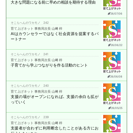
大きな問題になる前に
早めの相談を期待する理由
26/07/06
そこらへんのワカモノ 242
育て上げネット 事務局次長 山﨑 梓
AIはカウンセラーではなく
社会資源を提案する
パ
ートナー
26/06/22
そこらへんのワカモノ 241
育て上げネット 事務局次長 山﨑 梓
子育てから学ぶ
つながりを作る活動のヒント
26/06/08
そこらへんのワカモノ 240
育て上げネット 事務局次長 山﨑 梓
支援の場がオープンになれば､
支援の余白も拡が
っていく
26/05/25
そこらへんのワカモノ 239
育て上げネット 事務局次長 山﨑 梓
支援者が合わずに
利用断念したことがある方に
お