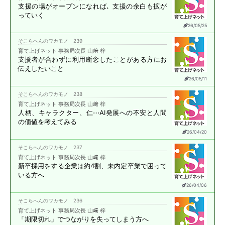
支援の場がオープンになれば､
支援の余白も拡が
っていく
26/05/25
そこらへんのワカモノ 239
育て上げネット 事務局次長 山﨑 梓
支援者が合わずに
利用断念したことがある方に
お
伝えしたいこと
26/05/11
そこらへんのワカモノ 238
育て上げネット 事務局次長 山﨑 梓
人柄、キャラクター、仁⋯
AI発展への不安と
人間
の価値を考えてみる
26/04/20
そこらへんのワカモノ 237
育て上げネット 事務局次長 山﨑 梓
新卒採用をする企業は約4割、
未内定卒業で困って
いる方へ
26/04/06
そこらへんのワカモノ 236
育て上げネット 事務局次長 山﨑 梓
「期限切れ」で
つながりを失ってしまう方へ