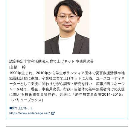
認定特定非営利活動法人
育て上げネット 事務局次長
山﨑 梓
1990年生まれ。2010年から学生ボランティア団体で災害救援活動や地
域貢献活動に参加。卒業後に育て上げネットに入職。ユースコーディネ
ーターとして支援に関わりながら調査・研究を行い、広報担当マネージ
ャーを経て、現在、事務局次長。行政・自治体の若年無業者向けの支援
に関わる技術審査員等歴任。共著に『若年無業者白書2014-2015』
（バリューブックス）
■育て上げネット
https://www.sodateage.net/