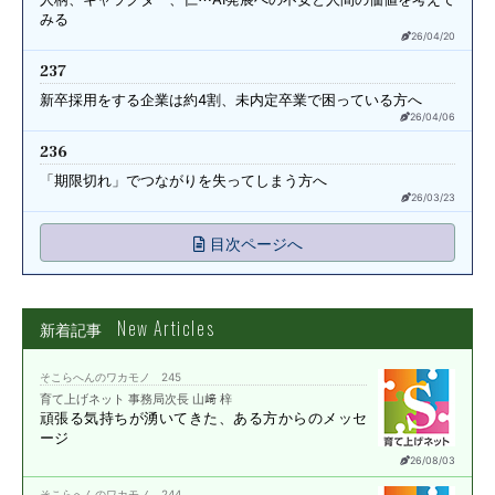
みる
26/04/20
237
新卒採用をする企業は約4割、
未内定卒業で困っている方へ
26/04/06
236
「期限切れ」で
つながりを失ってしまう方へ
26/03/23
目次ページへ
New Articles
新着記事
そこらへんのワカモノ 245
育て上げネット 事務局次長 山﨑 梓
頑張る気持ちが湧いてきた、
ある方からのメッセ
ージ
26/08/03
そこらへんのワカモノ 244