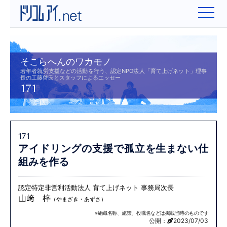
そこらへんのワカモノ
若年者就労支援などの活動を行う、認定NPO法人「育て上げネット」理事
長の工藤啓氏とスタッフによるエッセー
171
171
アイドリングの支援で
孤立を生まない仕
組みを作る
認定特定非営利活動法人 育て上げネット 事務局次長
山﨑 梓
（やまざき・あずさ）
※組織名称、施策、役職名などは掲載当時のものです
公開：
2023/07/03