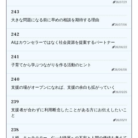
26/07/21
243
大きな問題になる前に
早めの相談を期待する理由
26/07/06
242
AIはカウンセラーではなく
社会資源を提案するパートナー
26/06/22
241
子育てから学ぶ
つながりを作る活動のヒント
26/06/08
240
支援の場がオープンになれば、
支援の余白も拡がっていく
26/05/25
239
支援者が合わずに利用断念したことが
ある方にお伝えしたいこ
と
26/05/11
238
人柄、キャラクター、仁⋯
AI発展への不安と人間の価値を考えて