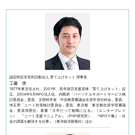
認定特定非営利活動法人
育て上げネット 理事長
工藤 啓
1977年東京生まれ。2001年、若年就労支援団体「育て上げネット」設
立。2004年5月NPO法人化。内閣府「パーソナルサポートサービス検
討委員会」委員、文部科学省「中央教育審議会生涯学習分科会」委員、
埼玉県「ニート対策検討委員会」委員、東京都「東京都生涯学習審議
会」委員等歴任。著書『大卒だって無職になる』（エンターブレイ
ン）、『ニート支援マニュアル』（PHP研究所）、『NPOで働く－社
会の課題を解決する仕事』（東洋経済新報社）ほか