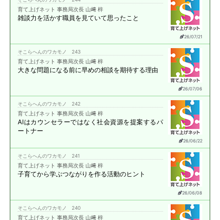
育て上げネット 事務局次長 山﨑 梓
雑談力を活かす職員を
見ていて思ったこと
26/07/21
そこらへんのワカモノ 243
育て上げネット 事務局次長 山﨑 梓
大きな問題になる前に
早めの相談を期待する理由
26/07/06
そこらへんのワカモノ 242
育て上げネット 事務局次長 山﨑 梓
AIはカウンセラーではなく
社会資源を提案する
パ
ートナー
26/06/22
そこらへんのワカモノ 241
育て上げネット 事務局次長 山﨑 梓
子育てから学ぶ
つながりを作る活動のヒント
26/06/08
そこらへんのワカモノ 240
育て上げネット 事務局次長 山﨑 梓