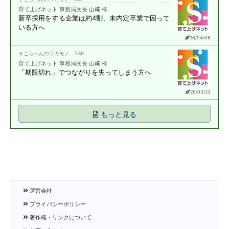
育て上げネット 事務局次長 山﨑 梓
新卒採用をする企業は約4割、
未内定卒業で困って
いる方へ
26/04/06
そこらへんのワカモノ 236
育て上げネット 事務局次長 山﨑 梓
「期限切れ」で
つながりを失ってしまう方へ
26/03/23
もっと見る
運営会社
プライバシーポリシー
著作権・リンクについて