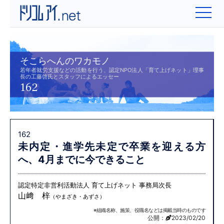
そこらへんのワカモノ
若年者就労支援などの活動を行う、認定NPO法人「育て上げネット」理事
長の工藤啓氏とスタッフによるエッセー
162
162
未内定・進学先未定で卒業を迎える方
へ、
4月までに今できること
認定特定非営利活動法人 育て上げネット 事務局次長
山﨑 梓
（やまざき・あずさ）
※組織名称、施策、役職名などは掲載当時のものです
公開：
2023/02/20