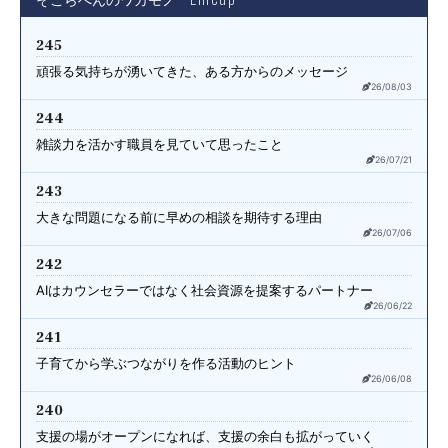
245
頑張る気持ちが湧いてきた、
ある方からのメッセージ
26/08/03
244
雑談力を活かす職員を見ていて
思ったこと
26/07/21
243
大きな問題になる前に
早めの相談を期待する理由
26/07/06
242
AIはカウンセラーではなく
社会資源を提案するパートナー
26/06/22
241
子育てから学ぶ
つながりを作る活動のヒント
26/06/08
240
支援の場がオープンになれば、
支援の余白も拡がっていく