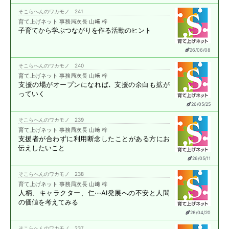
そこらへんのワカモノ 241
育て上げネット 事務局次長 山﨑 梓
子育てから学ぶ
つながりを作る活動のヒント
26/06/08
そこらへんのワカモノ 240
育て上げネット 事務局次長 山﨑 梓
支援の場がオープンになれば､
支援の余白も拡が
っていく
26/05/25
そこらへんのワカモノ 239
育て上げネット 事務局次長 山﨑 梓
支援者が合わずに
利用断念したことがある方に
お
伝えしたいこと
26/05/11
そこらへんのワカモノ 238
育て上げネット 事務局次長 山﨑 梓
人柄、キャラクター、仁⋯
AI発展への不安と
人間
の価値を考えてみる
26/04/20
そこらへんのワカモノ 237