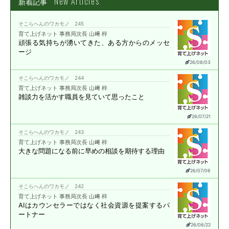
New Articles
新着記事
そこらへんのワカモノ 245
育て上げネット 事務局次長 山﨑 梓
頑張る気持ちが湧いてきた、
ある方からのメッセ
ージ
26/08/03
そこらへんのワカモノ 244
育て上げネット 事務局次長 山﨑 梓
雑談力を活かす職員を
見ていて思ったこと
26/07/21
そこらへんのワカモノ 243
育て上げネット 事務局次長 山﨑 梓
大きな問題になる前に
早めの相談を期待する理由
26/07/06
そこらへんのワカモノ 242
育て上げネット 事務局次長 山﨑 梓
AIはカウンセラーではなく
社会資源を提案する
パ
ートナー
26/06/22