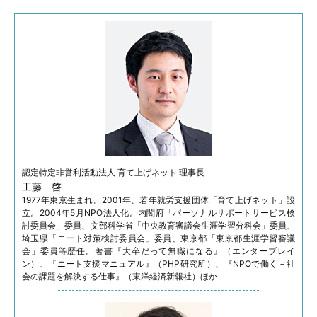
認定特定非営利活動法人
育て上げネット 理事長
工藤 啓
1977年東京生まれ。2001年、若年就労支援団体「育て上げネット」設
立。2004年5月NPO法人化。内閣府「パーソナルサポートサービス検
討委員会」委員、文部科学省「中央教育審議会生涯学習分科会」委員、
埼玉県「ニート対策検討委員会」委員、東京都「東京都生涯学習審議
会」委員等歴任。著書『大卒だって無職になる』（エンターブレイ
ン）、『ニート支援マニュアル』（PHP研究所）、『NPOで働く－社
会の課題を解決する仕事』（東洋経済新報社）ほか