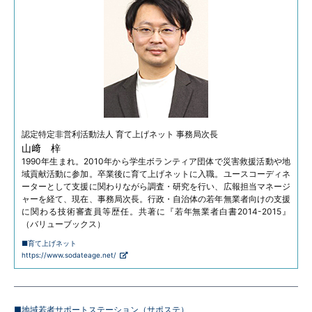
認定特定非営利活動法人
育て上げネット 事務局次長
山﨑 梓
1990年生まれ。2010年から学生ボランティア団体で災害救援活動や地
域貢献活動に参加。卒業後に育て上げネットに入職。ユースコーディネ
ーターとして支援に関わりながら調査・研究を行い、広報担当マネージ
ャーを経て、現在、事務局次長。行政・自治体の若年無業者向けの支援
に関わる技術審査員等歴任。共著に『若年無業者白書2014-2015』
（バリューブックス）
■育て上げネット
https://www.sodateage.net/
■地域若者サポートステーション（サポステ）