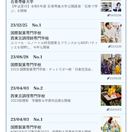
石巻専修大学
【申込受付】令和5年度 石巻専修大学公開講座「石巻で学
ぶ」を開催
24/02/26
23/12/25 No.1
国際製菓専門学校
西東京調理師専門学校
エコール・ルノートル特別授業をフランスからMOFパティ
23/12/25
シエを招聘し、今年も開催
23/08/28 No.1
国際製菓専門学校
2023 国際製菓専門学校・チットラダー校「日泰交流会」
23/08/28
23/04/03 No.2
西東京調理専門学校
2023収穫祭 学園祭＆卒業作品展を開催
23/04/03
23/04/03 No.1
国際製菓専門学校
KOKUSAI立川菓子祭2023 学園祭＆卒業作品展を開催