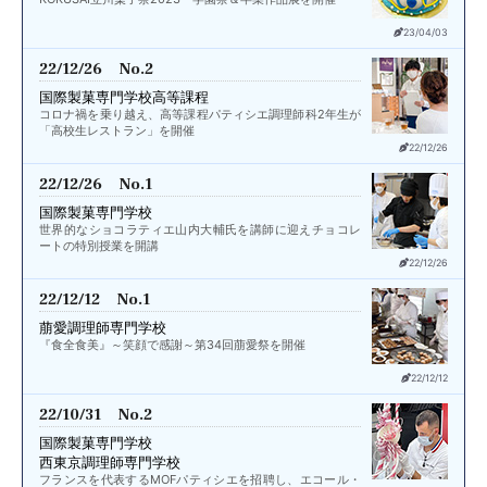
23/04/03
22/12/26 No.2
国際製菓専門学校高等課程
コロナ禍を乗り越え、高等課程パティシエ調理師科2年生が
「高校生レストラン」を開催
22/12/26
22/12/26 No.1
国際製菓専門学校
世界的なショコラティエ山内大輔氏を講師に迎えチョコレ
ートの特別授業を開講
22/12/26
22/12/12 No.1
萠愛調理師専門学校
『食全食美』～笑顔で感謝～第34回萠愛祭を開催
22/12/12
22/10/31 No.2
国際製菓専門学校
西東京調理師専門学校
フランスを代表するMOFパティシエを招聘し、エコール・