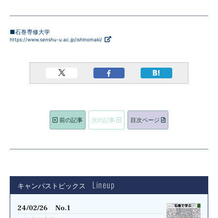
■石巻専修大学
https://www.senshu-u.ac.jp/ishinomaki/
前の記事
次の記事
目次ページ
Lineup
キャンパストピックス
24/02/26 No.1