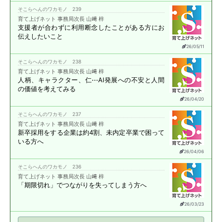
そこらへんのワカモノ 239
育て上げネット 事務局次長 山﨑 梓
支援者が合わずに
利用断念したことがある方に
お
伝えしたいこと
26/05/11
そこらへんのワカモノ 238
育て上げネット 事務局次長 山﨑 梓
人柄、キャラクター、仁⋯
AI発展への不安と
人間
の価値を考えてみる
26/04/20
そこらへんのワカモノ 237
育て上げネット 事務局次長 山﨑 梓
新卒採用をする企業は約4割、
未内定卒業で困って
いる方へ
26/04/06
そこらへんのワカモノ 236
育て上げネット 事務局次長 山﨑 梓
「期限切れ」で
つながりを失ってしまう方へ
26/03/23