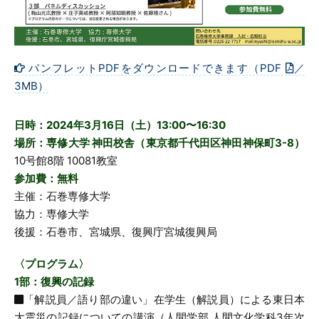
パンフレットPDFをダウンロードできます（PDF
／
3MB）
日時：2024年3月16日（土）13:00〜16:30
場所：専修大学 神田校舎（東京都千代田区神田神保町3-8）
10号館8階 10081教室
参加費：無料
主催：石巻専修大学
協力：専修大学
後援：石巻市、宮城県、復興庁宮城復興局
〈プログラム〉
1部：復興の記録
「解説員／語り部の違い」在学生（解説員）による東日本
大震災の記録についての講演（人間学部 人間文化学科3年次