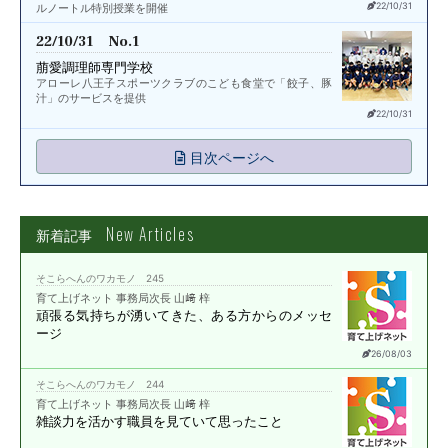
22/10/31
ルノートル特別授業を開催
22/10/31 No.1
萠愛調理師専門学校
アローレ八王子スポーツクラブのこども食堂で「餃子、豚
汁」のサービスを提供
22/10/31
目次ページへ
New Articles
新着記事
そこらへんのワカモノ 245
育て上げネット 事務局次長 山﨑 梓
頑張る気持ちが湧いてきた、
ある方からのメッセ
ージ
26/08/03
そこらへんのワカモノ 244
育て上げネット 事務局次長 山﨑 梓
雑談力を活かす職員を
見ていて思ったこと