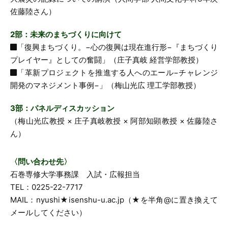
佐藤陸さん）
2部：未来のまちづくりに向けて
「復興まちづくり。−心の復興は現在進行形−『まちづくり
プレイヤー』としての奮闘」（庄子真岐 経営学部教授）
「革新プロジェクトを推進する人へのエール−チャレンジ
開発のマネジメント事例−」（梅山光広 理工学部教授）
3部：パネルディスカッション
（梅山光広教授 × 庄子真岐教授 × 阿部知顕教授 × 佐藤陸さ
ん）
〈問い合わせ先〉
石巻専修大学事務課 入試・広報担当
TEL：0225-22-7717
MAIL：nyushi★isenshu-u.ac.jp（★を半角@に置き換えて
メールしてください）