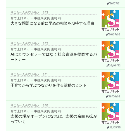
26/07/21
そこらへんのワカモノ 243
育て上げネット 事務局次長 山﨑 梓
大きな問題になる前に
早めの相談を期待する理由
26/07/06
そこらへんのワカモノ 242
育て上げネット 事務局次長 山﨑 梓
AIはカウンセラーではなく
社会資源を提案する
パ
ートナー
26/06/22
そこらへんのワカモノ 241
育て上げネット 事務局次長 山﨑 梓
子育てから学ぶ
つながりを作る活動のヒント
26/06/08
そこらへんのワカモノ 240
育て上げネット 事務局次長 山﨑 梓
支援の場がオープンになれば､
支援の余白も拡が
っていく
26/05/25