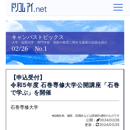
キャンパストピックス
大学・短期大学・専門学校・高校や教育に関する最新の話題を紹介
02/26 No.1
【申込受付】
令和5年度 石巻専修大学公開講座
「石巻
で学ぶ」を開催
石巻専修大学
※組織名称、施策、役職名などは原稿作成時のものです
公開：
2024/02/26
更新：
2024/03/25