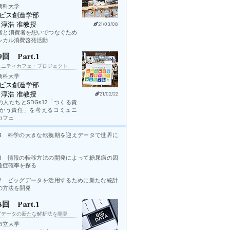
商科大学
ビス創造学部
 淳浩 准教授
21/03/08
者と消費者を想いでつなぐため
シカル消費啓発活動
9回 Part.1
ュニティカフェ・プロジェクト
商科大学
ビス創造学部
 淳浩 准教授
21/02/22
の人たちとSDGs12「つくる責
つかう責任」を考えるコミュニ
カフェ
rt.4 科学の大きな転換期を迎えデータで世界に
rt.3 情報の転移方法の開発によって糖尿病の因
発症確率を探る
rt.2 ビッグデータを活用するために新たな統計
の方法を開発
8回 Part.1
グデータの新たな解析法を開発
市立大学