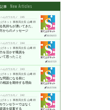
New Articles
着記事
へんのワカモノ 245
上げネット 事務局次長 山﨑 梓
る気持ちが湧いてきた、
方からのメッセージ
26/08/03
へんのワカモノ 244
上げネット 事務局次長 山﨑 梓
力を活かす職員を
いて思ったこと
26/07/21
へんのワカモノ 243
上げネット 事務局次長 山﨑 梓
な問題になる前に
の相談を期待する理由
26/07/06
へんのワカモノ 242
上げネット 事務局次長 山﨑 梓
はカウンセラーではなく
資源を提案する