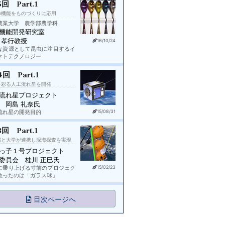
5回 Part.1
の機能をものづくりに応用
農業大学 農学部農学科
機能開発研究室
 孝行教授
16/10/24
な資源として昆虫に注目するイ
クトテクノロジー
4回 Part.1
を彩る人工流れ星を開発
流れ星プロジェクト
 岡島 礼奈氏
流れ星の開発目的
15/08/31
3回 Part.1
場と大学が連携し深海探査を実現
っ子１号プロジェクト
委員会 桂川 正巳氏
に乗り上げる寸前のプロジェク
15/02/23
救ったのは「ガラス球」
目次ページへ