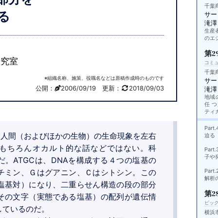
千葉
る
サー
滝澤
生産
のエ
第2
研究室
コミ
千葉
※組織名称、施策、役職名などは原稿作成時のものです
サー
公開：
2006/09/19
更新：
2018/09/03
滝澤
地域
任 
ティ
Pa
ち人間（およびほかの生物）の生命現象を左右
迫る
もちろんオカルト的な話などではない。科
Pa
子や
。ATGCは、DNAを構成する４つの塩基の
チミン、Ｇはグアニン、Ｃはシトシン。この
Pa
解析
塩基対）になり、二重らせん構造の段の部分
第2
その文字（実態である塩基）の配列が遺伝情
ビッ
しているのだ。
横浜