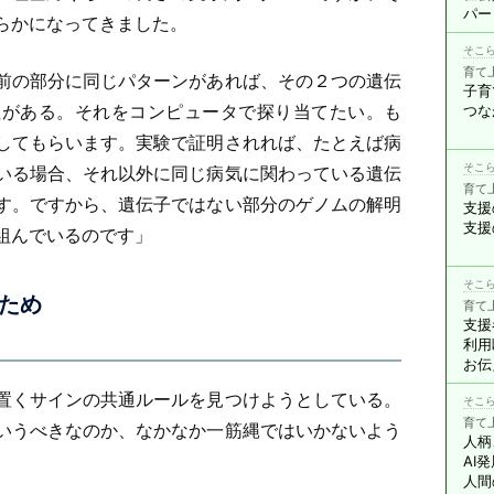
パー
らかになってきました。
そこら
育て
前の部分に同じパターンがあれば、その２つの遺伝
子育
性がある。それをコンピュータで探り当てたい。も
つな
してもらいます。実験で証明されれば、たとえば病
そこら
いる場合、それ以外に同じ病気に関わっている遺伝
育て
す。ですから、遺伝子ではない部分のゲノムの解明
支援
支援
組んでいるのです」
そこら
ため
育て
支援
利用
お伝
置くサインの共通ルールを見つけようとしている。
そこら
育て
いうべきなのか、なかなか一筋縄ではいかないよう
人柄
AI
人間