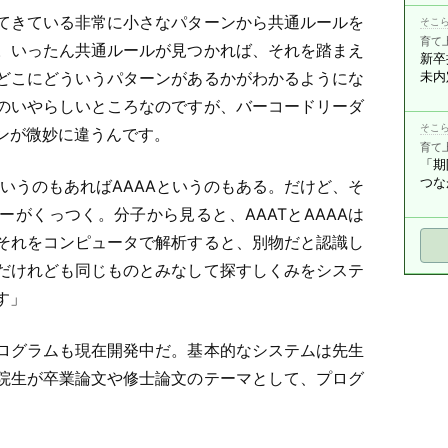
てきている非常に小さなパターンから共通ルールを
そこら
育て
。いったん共通ルールが見つかれば、それを踏まえ
新卒
どこにどういうパターンがあるかがわかるようにな
未内
のいやらしいところなのですが、バーコードリーダ
そこら
ンが微妙に違うんです。
育て
「期
つな
TというのもあればAAAAというのもある。だけど、そ
がくっつく。分子から見ると、AAATとAAAAは
それをコンピュータで解析すると、別物だと認識し
だけれども同じものとみなして探すしくみをシステ
す」
ログラムも現在開発中だ。基本的なシステムは先生
院生が卒業論文や修士論文のテーマとして、プログ