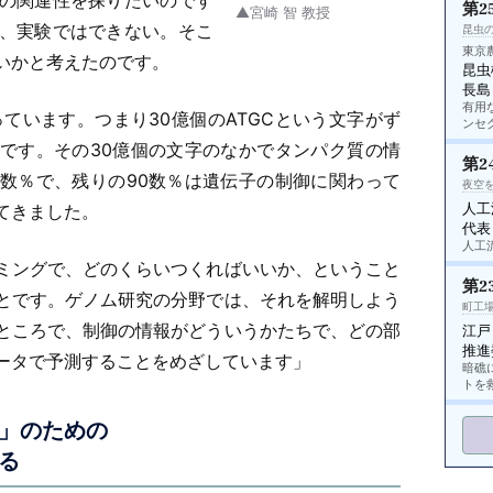
の関連性を探りたいのです
第2
▲宮崎 智 教授
、実験ではできない。そこ
昆虫
東京
いかと考えたのです。
昆虫
長島
有用
ています。つまり30億個のATGCという文字がず
ンセ
です。その30億個の文字のなかでタンパク質の情
第2
数％で、残りの90数％は遺伝子の制御に関わって
夜空
人工
てきました。
代表
人工
ミングで、どのくらいつくればいいか、ということ
第2
とです。ゲノム研究の分野では、それを解明しよう
町工
ところで、制御の情報がどういうかたちで、どの部
江戸
推進
ータで予測することをめざしています」
暗礁
トを
」のための
る