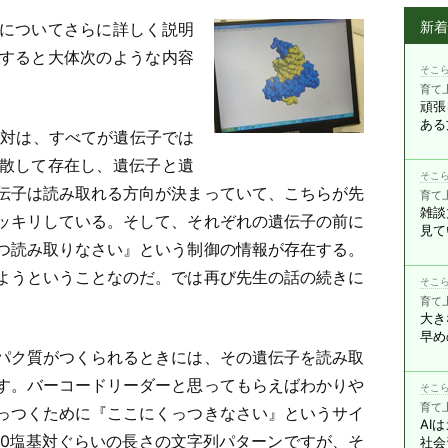
新
についてさらに詳しく説明
すると大体次のような内容
そこら
育て
頑張
ある
基対は、すべてが遺伝子では
散して存在し、遺伝子と遺
そこら
伝子は読み取れる方向が決まっていて、こちらが先
育て
雑談
ッキリしている。そして、それぞれの遺伝子の前に
見て
つ読み取りなさい』という制御の情報が存在する。
ようということなのだ。では再び先生の話の続きに
そこら
育て
大き
早め
パク質がつくられるときには、その遺伝子を読み取
す。バーコードリーダーと思ってもらえばわかりや
そこら
育て
っつくために『ここにくっつきなさい』というサイ
AI
20塩基対ぐらいの長さの文字列パターンですが、そ
社会