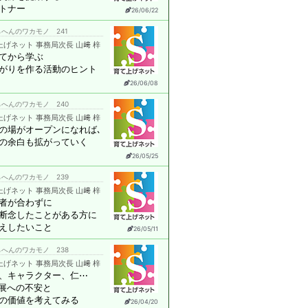
トナー
26/06/22
へんのワカモノ 241
上げネット 事務局次長 山﨑 梓
てから学ぶ
がりを作る活動のヒント
26/06/08
へんのワカモノ 240
上げネット 事務局次長 山﨑 梓
の場がオープンになれば､
の余白も拡がっていく
26/05/25
へんのワカモノ 239
上げネット 事務局次長 山﨑 梓
者が合わずに
断念したことがある方に
えしたいこと
26/05/11
へんのワカモノ 238
上げネット 事務局次長 山﨑 梓
、キャラクター、仁⋯
発展への不安と
の価値を考えてみる
26/04/20