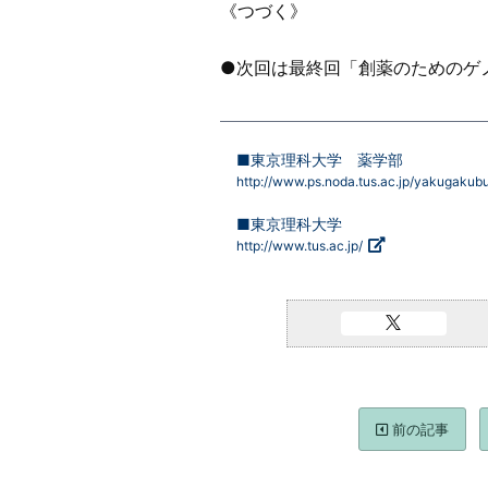
《つづく》
●次回は最終回「創薬のためのゲ
■東京理科大学 薬学部
http://www.ps.noda.tus.ac.jp/yakugakubu
■東京理科大学
http://www.tus.ac.jp/
前の記事