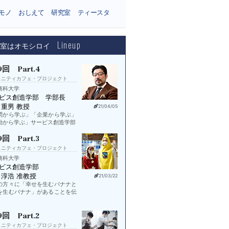
モノ
おしえて
研究室
ティースタ
Lineup
究室はオモシロイ
9回 Part.4
ュニティカフェ・プロジェクト
商科大学
ビス創造学部 学部長
 重男 教授
21/04/05
問から学ぶ」「企業から学ぶ」
動から学ぶ」サービス創造学部
9回 Part.3
ュニティカフェ・プロジェクト
商科大学
ビス創造学部
 淳浩 准教授
21/03/22
の方々に「幸せを生むバナナと
を生むバナナ」があることを伝
9回 Part.2
ュニティカフェ・プロジェクト