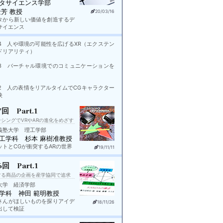
タサイエンス学部
金芳 教授
20/03/16
タから新しい価値を創造するデ
サイエンス
rt.4 人や環境の可能性を広げるXR（エクステン
ドリアリティ）
rt.3 バーチャル環境でのコミュニケーションを
rt.2 人の表情をリアルタイムでCGキャラクター
映
7回 Part.1
シングでVRやARの進化をめざす
義塾大学 理工学部
工学科 杉本 麻樹准教授
ットとCGが衝突するARの世界
19/11/11
6回 Part.1
する商品の企画を産学協同で追求
大学 経済学部
学科 神田 範明教授
さんがほしいものを探りアイデ
18/11/26
出して検証