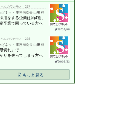
へんのワカモノ 237
上げネット 事務局次長 山﨑 梓
採用をする企業は約4割、
定卒業で困っている方へ
26/04/06
へんのワカモノ 236
上げネット 事務局次長 山﨑 梓
限切れ」で
がりを失ってしまう方へ
26/03/23
もっと見る