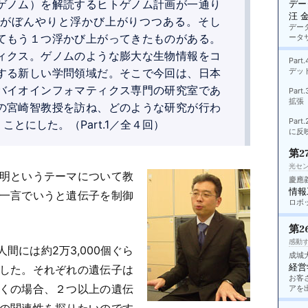
ゲノム）を解読するヒトゲノム計画が一通り
デー
汪 
がぼんやりと浮かび上がりつつある。そし
デー
てもう１つ浮かび上がってきたものがある。
ータ
ィクス。ゲノムのような膨大な生物情報をコ
Pa
する新しい学問領域だ。そこで今回は、日本
デッ
バイオインフォマティクス専門の研究室であ
Pa
拡張
の宮崎智教授を訪ね、どのような研究が行わ
Pa
とにした。（Part.1／全４回）
に反
第2
光セン
明というテーマについて教
慶應
情報
一言でいうと遺伝子を制御
ロボ
第2
感動
間には約2万3,000個ぐら
成城
経営
した。それぞれの遺伝子は
お客
くの場合、２つ以上の遺伝
アを