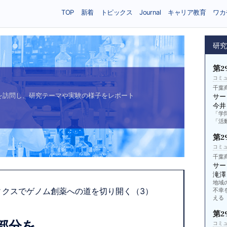
TOP
新着
トピックス
Journal
キャリア教育
ワカ
研
第2
コミ
千葉
を訪問し、研究テーマや実験の様子をレポート
サー
今井
「学
「活
第2
コミ
千葉
サー
滝澤
地域
ィクスでゲノム創薬への道を切り開く（3）
不幸
える
第2
部分を
コミ