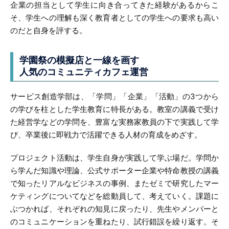
企業の担当として学生に向き合ってきた経験があるからこ
そ、学生への理解も深く教育者としての学生への要求も高い
のだと自身を評する。
学園祭の模擬店と一線を画す
人気のコミュニティカフェ運営
サービス創造学部は、「学問」「企業」「活動」の3つから
の学びを柱とした学生教育に特長がある。教室の講義で受け
た経営学などの学問を、豊富な実務家教員の下で実践して学
び、卒業後に即戦力で活躍できる人材の育成をめざす。
プロジェクト活動は、学生自身が実践して学ぶ場だ。学問か
ら学んだ知識や理論、公式サポーター企業や特命教授の講義
で知ったリアルなビジネスの事例、またゼミで研究したマー
ケティングについてなどを総動員して、考えていく。課題に
ぶつかれば、それぞれの知見に戻ったり、先生やメンバーと
のコミュニケーションを重ねたり、試行錯誤を繰り返す。そ