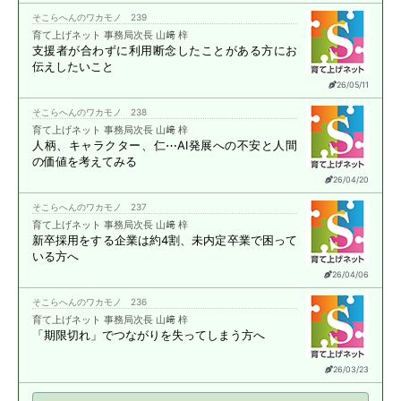
そこらへんのワカモノ 239
育て上げネット 事務局次長 山﨑 梓
支援者が合わずに
利用断念したことがある方に
お
伝えしたいこと
26/05/11
そこらへんのワカモノ 238
育て上げネット 事務局次長 山﨑 梓
人柄、キャラクター、仁⋯
AI発展への不安と
人間
の価値を考えてみる
26/04/20
そこらへんのワカモノ 237
育て上げネット 事務局次長 山﨑 梓
新卒採用をする企業は約4割、
未内定卒業で困って
いる方へ
26/04/06
そこらへんのワカモノ 236
育て上げネット 事務局次長 山﨑 梓
「期限切れ」で
つながりを失ってしまう方へ
26/03/23