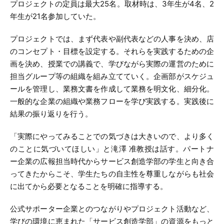
プロジェクトの定員は最大25名。取材時は、3年生が4名、2
年生が21名参加していた。
プロジェクトでは、まず代表や副代表などの人事を決め、店
のコンセプト・目標を設定する。それらを実践するための企
画を決め、授業での講義で、学びながら実際の運営のために
担当グループ等の組織を組み立てていく。企画部がスケジュ
ールを管理し、業務文書を作成して業務を明文化、細分化。
一般的な企業の組織や業務フローを学び実践する。実践後に
結果の振り返りを行う。
「実際にやってみることでの気づきは大きいので、より多く
のことに気づいてほしい」と滝澤 准教授は話す。パートナ
ー企業の広報担当時代からサービス創造学部の学生と向き合
ってきたからこそ、学生たちの自主性を尊重しながらも社会
に出てから必要となることを明確に指導する。
公式サポーター企業とのつながりやプロジェクト活動など、
学びの環境に恵まれた「サービス創造学部」の資源をもっと