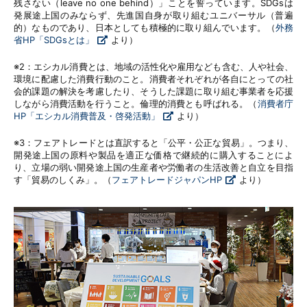
残さない（leave no one behind）」ことを誓っています。SDGsは
発展途上国のみならず、先進国自身が取り組むユニバーサル（普遍
的）なものであり、日本としても積極的に取り組んでいます。（
外務
省HP「SDGsとは」
より）
※2：エシカル消費とは、地域の活性化や雇用なども含む、人や社会、
環境に配慮した消費行動のこと。消費者それぞれが各自にとっての社
会的課題の解決を考慮したり、そうした課題に取り組む事業者を応援
しながら消費活動を行うこと。倫理的消費とも呼ばれる。（
消費者庁
HP「エシカル消費普及・啓発活動」
より）
※3：フェアトレードとは直訳すると「公平・公正な貿易」。つまり、
開発途上国の原料や製品を適正な価格で継続的に購入することによ
り、立場の弱い開発途上国の生産者や労働者の生活改善と自立を目指
す「貿易のしくみ」。（
フェアトレードジャパンHP
より）