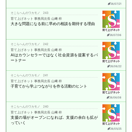
26/07/21
そこらへんのワカモノ 243
育て上げネット 事務局次長 山﨑 梓
大きな問題になる前に
早めの相談を期待する理由
26/07/06
そこらへんのワカモノ 242
育て上げネット 事務局次長 山﨑 梓
AIはカウンセラーではなく
社会資源を提案する
パ
ートナー
26/06/22
そこらへんのワカモノ 241
育て上げネット 事務局次長 山﨑 梓
子育てから学ぶ
つながりを作る活動のヒント
26/06/08
そこらへんのワカモノ 240
育て上げネット 事務局次長 山﨑 梓
支援の場がオープンになれば､
支援の余白も拡が
っていく
26/05/25