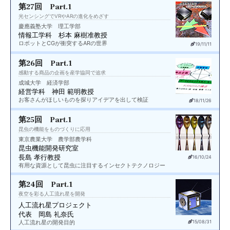
第27回 Part.1
光センシングでVRやARの進化をめざす
慶應義塾大学 理工学部
情報工学科 杉本 麻樹准教授
ロボットとCGが衝突するARの世界
19/11/11
第26回 Part.1
感動する商品の企画を産学協同で追求
成城大学 経済学部
経営学科 神田 範明教授
お客さんがほしいものを探りアイデアを出して検証
18/11/26
第25回 Part.1
昆虫の機能をものづくりに応用
東京農業大学 農学部農学科
昆虫機能開発研究室
長島 孝行教授
16/10/24
有用な資源として昆虫に注目するインセクトテクノロジー
第24回 Part.1
夜空を彩る人工流れ星を開発
人工流れ星プロジェクト
代表 岡島 礼奈氏
人工流れ星の開発目的
15/08/31