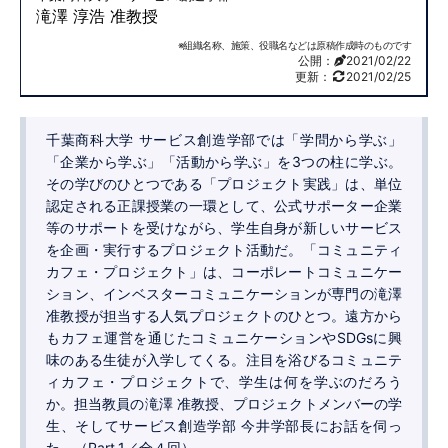
滝澤 淳浩 准教授
※組織名称、施策、役職名などは原稿作成時のものです
公開：
2021/02/22
更新：
2021/02/25
千葉商科大学 サービス創造学部では「学問から学ぶ」
「企業から学ぶ」「活動から学ぶ」を3つの柱に学ぶ。
その学びのひとつである「プロジェクト実践」は、単位
認定される正課授業の一環として、公式サポーター企業
等のサポートを受けながら、学生自身が新しいサービス
を企画・実行するプロジェクト活動だ。「コミュニティ
カフェ・プロジェクト」は、コーポレートコミュニケー
ション、インベスターコミュニケーションが専門の滝澤
准教授が担当する人気プロジェクトのひとつ。遠方から
もカフェ運営を通じたコミュニケーションやSDGsに興
味のある生徒が入学してくる。注目を浴びるコミュニテ
ィカフェ・プロジェクトで、学生は何を学ぶのだろう
か。担当教員の滝澤 准教授、プロジェクトメンバーの学
生、そしてサービス創造学部 今井学部長にお話を伺っ
た。（Part.1／全４回）