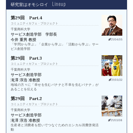
Lineup
研究室はオモシロイ
第29回 Part.4
コミュニティカフェ・プロジェクト
千葉商科大学
サービス創造学部 学部長
今井 重男 教授
21/04/05
「学問から学ぶ」「企業から学ぶ」「活動から学ぶ」サー
ビス創造学部
第29回 Part.3
コミュニティカフェ・プロジェクト
千葉商科大学
サービス創造学部
滝澤 淳浩 准教授
21/03/22
地域の方々に「幸せを生むバナナと不幸を生むバナナ」が
あることを伝える
第29回 Part.2
コミュニティカフェ・プロジェクト
千葉商科大学
サービス創造学部
滝澤 淳浩 准教授
21/03/08
生産者と消費者を想いでつなぐためのエシカル消費啓発活
動