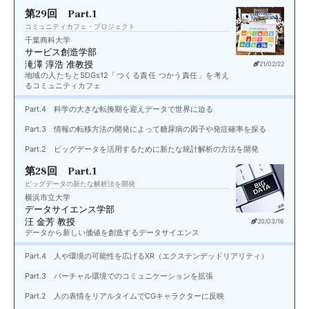
第29回 Part.1
コミュニティカフェ・プロジェクト
千葉商科大学
サービス創造学部
滝澤 淳浩 准教授
21/02/22
地域の人たちとSDGs12「つくる責任 つかう責任」を考え
るコミュニティカフェ
Part.4 科学の大きな転換期を迎えデータで世界に迫る
Part.3 情報の転移方法の開発によって糖尿病の因子や発症確率を探る
Part.2 ビッグデータを活用するために新たな統計解析の方法を開発
第28回 Part.1
ビッグデータの新たな解析法を開発
横浜市立大学
データサイエンス学部
汪 金芳 教授
20/03/16
データから新しい価値を創造するデータサイエンス
Part.4 人や環境の可能性を広げるXR（エクステンデッドリアリティ）
Part.3 バーチャル環境でのコミュニケーションを拡張
Part.2 人の表情をリアルタイムでCGキャラクターに反映