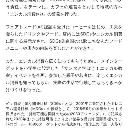
う責任」をテーマに、カフェの運営をとおして地域の方へ
「エシカル消費
」の啓発を行った。
(※2)
フェアトレード
認証を受けたコーヒーをはじめ、工夫を
(※3)
凝らしたドリンクやフード、店内にはSDGsやエシカル消費
に関する展示がされ、SDGs先進国の北欧にちなんだフード
メニューや店内の内装を楽しむことができた。
また、エシカル消費を広く知ってもらうために、メインター
ゲットを小学生に設定した「サンタと学ぼう！エシカル教
室」イベントを企画。参加した親子や若者に、楽しくエシカ
ル消費を知ってもらい、実際の生活で行動してもらうきっか
けづくりを行った。
※1：持続可能な開発目標（SDGs）とは、2001年に策定されたミレニ
アム開発目標（MDGs）の後継として、2015年9月の国連サミットで
採択された「持続可能な開発のための2030アジェンダ」にて記載さ
れた2030年までに持続可能でよりよい世界を目指す国際目標です。
17のゴール・169のターゲットから構成され、地球上の「誰一人取り