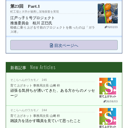
第23回 Part.1
町工場と大学が連携し深海探査を実現
江戸っ子１号プロジェクト
推進委員会 桂川 正巳氏
暗礁に乗り上げる寸前のプロジェクトを救ったのは「ガラ
15/02/23
ス球」
目次ページへ
New Articles
新着記事
そこらへんのワカモノ 245
育て上げネット 事務局次長 山﨑 梓
頑張る気持ちが湧いてきた、
ある方からのメッセ
ージ
26/08/03
そこらへんのワカモノ 244
育て上げネット 事務局次長 山﨑 梓
雑談力を活かす職員を
見ていて思ったこと