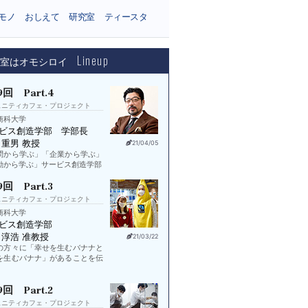
モノ
おしえて
研究室
ティースタ
Lineup
究室はオモシロイ
9回 Part.4
ュニティカフェ・プロジェクト
商科大学
ビス創造学部 学部長
 重男 教授
21/04/05
問から学ぶ」「企業から学ぶ」
動から学ぶ」サービス創造学部
9回 Part.3
ュニティカフェ・プロジェクト
商科大学
ビス創造学部
 淳浩 准教授
21/03/22
の方々に「幸せを生むバナナと
を生むバナナ」があることを伝
9回 Part.2
ュニティカフェ・プロジェクト