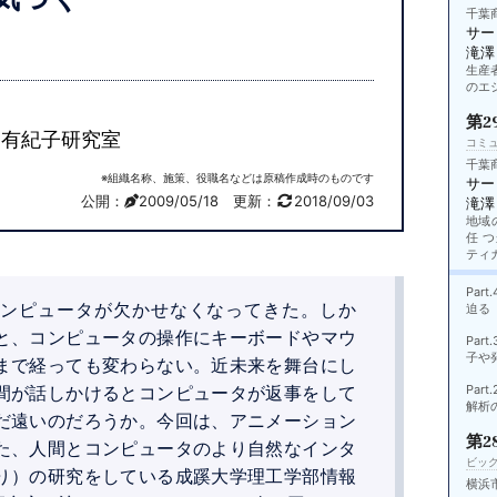
千葉
サー
滝澤
生産
のエ
第2
 有紀子研究室
コミ
千葉
※組織名称、施策、役職名などは原稿作成時のものです
サー
公開：
2009/05/18
更新：
2018/09/03
滝澤
地域
任 
ティ
Pa
ンピュータが欠かせなくなってきた。しか
迫る
と、コンピュータの操作にキーボードやマウ
Pa
子や
まで経っても変わらない。近未来を舞台にし
間が話しかけるとコンピュータが返事をして
Pa
解析
だ遠いのだろうか。今回は、アニメーション
第2
た、人間とコンピュータのより自然なインタ
ビッ
り）の研究をしている成蹊大学理工学部情報
横浜