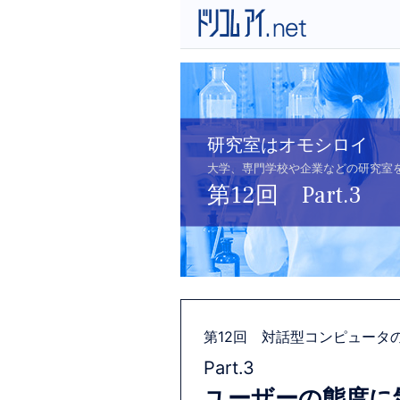
研究室はオモシロイ
大学、専門学校や企業などの研究室
第12回 Part.3
第12回 対話型コンピュータ
Part.3
ユーザーの態度に