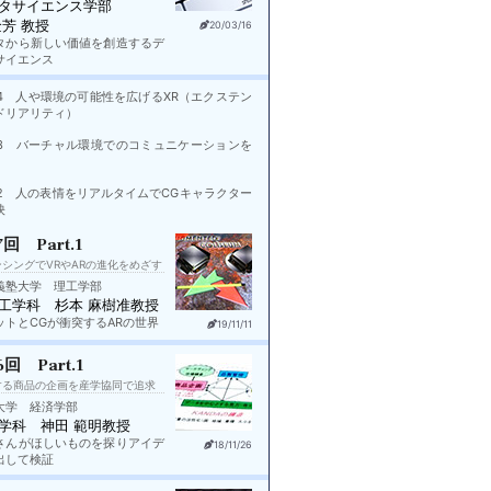
タサイエンス学部
金芳 教授
20/03/16
タから新しい価値を創造するデ
サイエンス
rt.4 人や環境の可能性を広げるXR（エクステン
ドリアリティ）
rt.3 バーチャル環境でのコミュニケーションを
rt.2 人の表情をリアルタイムでCGキャラクター
映
7回 Part.1
シングでVRやARの進化をめざす
義塾大学 理工学部
工学科 杉本 麻樹准教授
ットとCGが衝突するARの世界
19/11/11
6回 Part.1
する商品の企画を産学協同で追求
大学 経済学部
学科 神田 範明教授
さんがほしいものを探りアイデ
18/11/26
出して検証