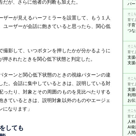
告だが、さらに他者の判断も加えた。
パー
そこら
ーザーが見えるハーフミラーを設置して、もう１人
育て
子育
。ユーザーが会話に飽きていると思ったら、関心低
つな
そこら
で撮影して、いつボタンを押したかが分かるように
育て
支援
が押されたときを関心低下状態と判定した。
支援
パターンと関心低下状態のときの視線パターンの違
そこら
した。会話に集中しているときは、説明している対
育て
支援
配ったり、対象とその周囲のものを見比べたりする
利用
飽きているときは、説明対象以外のものやエージェ
お伝
ンになります」
そこら
育て
人柄
をしても
AI
人間