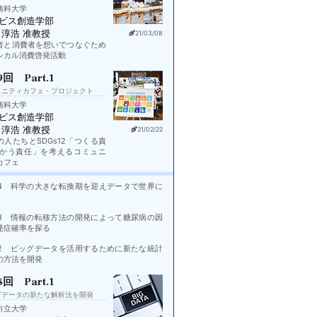
商科大学
ビス創造学部
 淳浩 准教授
21/03/08
者と消費者を想いでつなぐため
シカル消費啓発活動
9回 Part.1
ュニティカフェ・プロジェクト
商科大学
ビス創造学部
 淳浩 准教授
21/02/22
の人たちとSDGs12「つくる責
つかう責任」を考えるコミュニ
カフェ
rt.4 科学の大きな転換期を迎えデータで世界に
rt.3 情報の転移方法の開発によって糖尿病の因
発症確率を探る
rt.2 ビッグデータを活用するために新たな統計
の方法を開発
8回 Part.1
グデータの新たな解析法を開発
市立大学