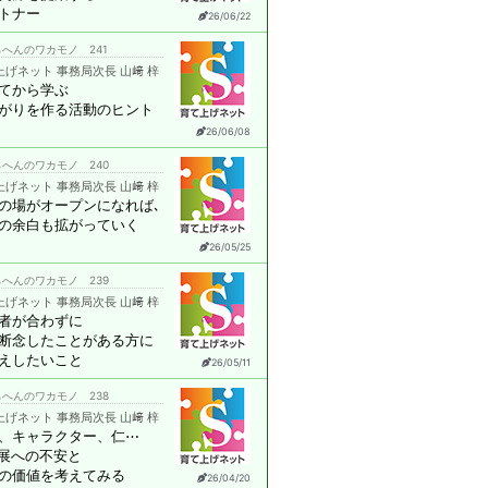
トナー
26/06/22
へんのワカモノ 241
上げネット 事務局次長 山﨑 梓
てから学ぶ
がりを作る活動のヒント
26/06/08
へんのワカモノ 240
上げネット 事務局次長 山﨑 梓
の場がオープンになれば､
の余白も拡がっていく
26/05/25
へんのワカモノ 239
上げネット 事務局次長 山﨑 梓
者が合わずに
断念したことがある方に
えしたいこと
26/05/11
へんのワカモノ 238
上げネット 事務局次長 山﨑 梓
、キャラクター、仁⋯
発展への不安と
の価値を考えてみる
26/04/20