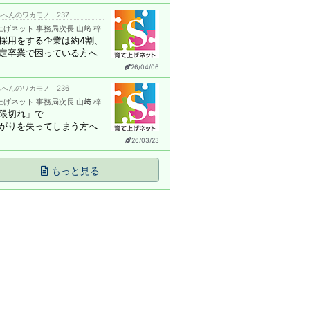
へんのワカモノ 237
上げネット 事務局次長 山﨑 梓
採用をする企業は約4割、
定卒業で困っている方へ
26/04/06
へんのワカモノ 236
上げネット 事務局次長 山﨑 梓
限切れ」で
がりを失ってしまう方へ
26/03/23
もっと見る