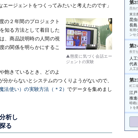
第2
なエージェントをつくってみたいと考えたのです」
昆虫
東京
昆虫
8年度の２年間のプロジェクト
長島
を知る方法として着目した
有用
ンセ
は、商品説明時の人間の視
第2
度の関係を明らかにするこ
夜空
▲態度に気づく会話エー
人工
ジェントの実験
代表
人工
や飽きているとき、どのよ
が分からないとシステムのつくりようがないので、
第2
町工
魔法使い）の実験方法（＊2）
でデータを集めまし
江戸
推進
暗礁
トを
分析し
探る