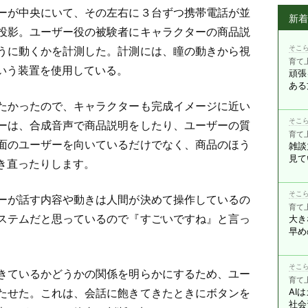
ーが中央にいて、その左右に３台ずつ携帯電話が並
新
投影。ユーザー役の被験者にキャラクターの商品説
そこら
うに動くかを計測した。計測には、瞳の動きから視
育て
いう装置を使用している。
頑張
ある
たかったので、キャラクターも完成イメージに近い
そこら
ーは、合成音声で商品説明をしたり、ユーザーの質
育て
面のユーザーを向いているだけでなく、商品のほう
雑談
見て
き直ったりします。
そこら
ーが話す内容や動きは人間が決めて操作しているの
育て
ステムだと思っているので『すごいですね』と言っ
大き
早め
そこら
きているかどうかの関係を明らかにするため、ユー
育て
たせた。これは、会話に飽きてきたときにボタンを
AI
社会