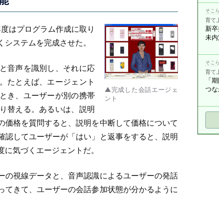
能
そこら
育て
年度はプログラム作成に取り
新卒
未内
くシステムを完成させた。
そこら
と音声を識別し、それに応
育て
「期
。たとえば、エージェント
つな
▲完成した会話エージェ
とき、ユーザーが別の携帯
ント
り替える。あるいは、説明
の価格を質問すると、説明を中断して価格について
確認してユーザーが「はい」と返事をすると、説明
度に気づくエージェントだ。
ーの視線データと、音声認識によるユーザーの発話
ってきて、ユーザーの会話参加状態が分かるように