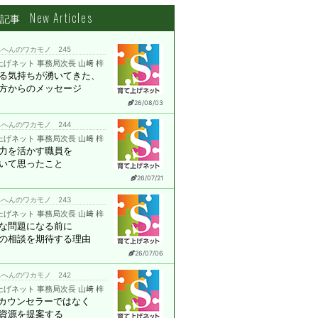
New Articles
着記事
へんのワカモノ 245
上げネット 事務局次長 山﨑 梓
る気持ちが湧いてきた、
方からのメッセージ
26/08/03
へんのワカモノ 244
上げネット 事務局次長 山﨑 梓
力を活かす職員を
いて思ったこと
26/07/21
へんのワカモノ 243
上げネット 事務局次長 山﨑 梓
な問題になる前に
の相談を期待する理由
26/07/06
へんのワカモノ 242
上げネット 事務局次長 山﨑 梓
はカウンセラーではなく
資源を提案する