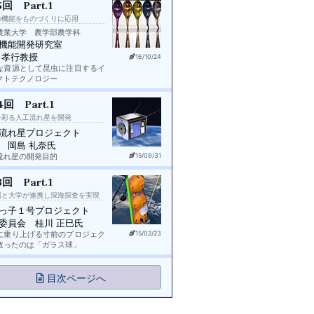
5回 Part.1
の機能をものづくりに応用
農業大学 農学部農学科
機能開発研究室
 孝行教授
16/10/24
な資源として昆虫に注目するイ
クトテクノロジー
4回 Part.1
を彩る人工流れ星を開発
流れ星プロジェクト
 岡島 礼奈氏
流れ星の開発目的
15/08/31
3回 Part.1
場と大学が連携し深海探査を実現
っ子１号プロジェクト
委員会 桂川 正巳氏
に乗り上げる寸前のプロジェク
15/02/23
救ったのは「ガラス球」
目次ページへ