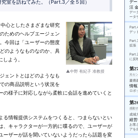
究室を訪ねてみた。（Part.3／全５回）
デー
汪 
デー
ータ
を中心としたさまざまな研究
Pa
デッ
のためのヘルプエージェン
Pa
。今回は「ユーザーの態度
拡張
どのようなものなのか、具
Pa
にしよう。
に反
第2
▲中野 有紀子 准教授
ジェントとはどのようなも
光セン
慶應
での商品説明という状況を
情報
ロボ
ーの様子に対応しながら柔軟に会話を進めていくと
第2
感動
成城
よる情報提供システムをつくると、つまらないとい
経営
お客
は、キャラクターが一方的に喋るので、ユーザーが
アを
ユーザーが話を聞いていないようだったら話題を変