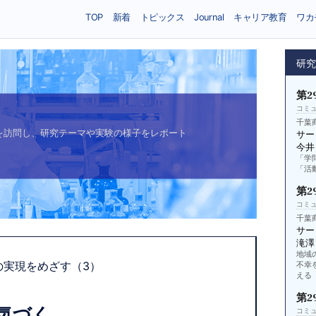
TOP
新着
トピックス
Journal
キャリア教育
ワカ
研
第2
コミ
千葉
を訪問し、研究テーマや実験の様子をレポート
サー
今井
「学
「活
第2
コミ
千葉
サー
滝澤
地域
の実現をめざす（3）
不幸
える
第2
気づく
コミ