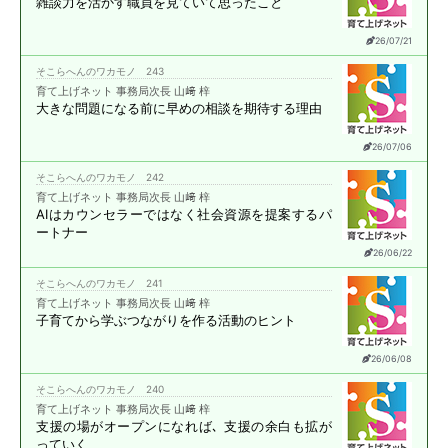
雑談力を活かす職員を
見ていて思ったこと
26/07/21
そこらへんのワカモノ 243
育て上げネット 事務局次長 山﨑 梓
大きな問題になる前に
早めの相談を期待する理由
26/07/06
そこらへんのワカモノ 242
育て上げネット 事務局次長 山﨑 梓
AIはカウンセラーではなく
社会資源を提案する
パ
ートナー
26/06/22
そこらへんのワカモノ 241
育て上げネット 事務局次長 山﨑 梓
子育てから学ぶ
つながりを作る活動のヒント
26/06/08
そこらへんのワカモノ 240
育て上げネット 事務局次長 山﨑 梓
支援の場がオープンになれば､
支援の余白も拡が
っていく