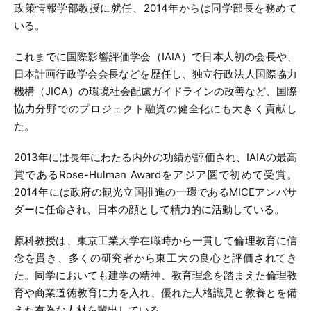
政策情報学部教授に就任、2014年からは同学部長を務めて
いる。
これまでに国際影響評価学会（IAIA）で日本人初の会長や、
日本計画行政学会会長などを歴任し、独立行政法人国際協力
機構（JICA）の環境社会配慮ガイドラインの改善など、国際
協力分野でのプロジェクト融資の健全化にも大きく貢献し
た。
2013年には長年にわたる内外の功績が評価され、IAIAの最高
賞であるRose-Hulman Awardをアジア圏で初めて受賞。
2014年には政府の観光立国推進の一環であるMICEアンバサ
ダーに任命され、日本の顔として精力的に活動している。
原科教授は、東京工業大学在職時から一貫して倫理教育に信
念を貫き、多くの研究者から東工大の良心と評価されてき
た。同学においても建学の精神、教育理念を踏まえた倫理教
育や商業道徳教育に力を入れ、優れた人格識見と教養とを備
えた有為な人材を輩出している。