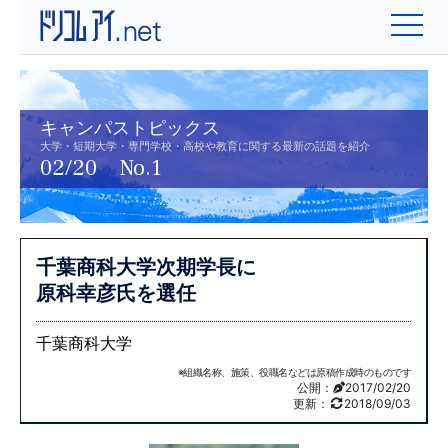
キャンパストピックス
大学・短期大学・専門学校・高校や教育に関する最新の話題を紹介
02/20 No.1
千葉商科大学次期学長に
原科幸彦氏を選任
千葉商科大学
※組織名称、施策、役職名などは原稿作成時のものです
公開：
2017/02/20
更新：
2018/09/03