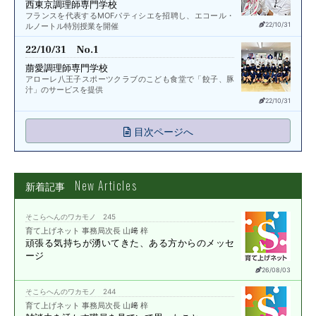
西東京調理師専門学校
フランスを代表するMOFパティシエを招聘し、エコール・
22/10/31
ルノートル特別授業を開催
22/10/31 No.1
萠愛調理師専門学校
アローレ八王子スポーツクラブのこども食堂で「餃子、豚
汁」のサービスを提供
22/10/31
目次ページへ
New Articles
新着記事
そこらへんのワカモノ 245
育て上げネット 事務局次長 山﨑 梓
頑張る気持ちが湧いてきた、
ある方からのメッセ
ージ
26/08/03
そこらへんのワカモノ 244
育て上げネット 事務局次長 山﨑 梓