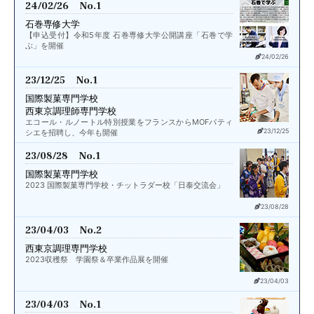
24/02/26 No.1
石巻専修大学
【申込受付】令和5年度 石巻専修大学公開講座「石巻で学
ぶ」を開催
24/02/26
23/12/25 No.1
国際製菓専門学校
西東京調理師専門学校
エコール・ルノートル特別授業をフランスからMOFパティ
23/12/25
シエを招聘し、今年も開催
23/08/28 No.1
国際製菓専門学校
2023 国際製菓専門学校・チットラダー校「日泰交流会」
23/08/28
23/04/03 No.2
西東京調理専門学校
2023収穫祭 学園祭＆卒業作品展を開催
23/04/03
23/04/03 No.1