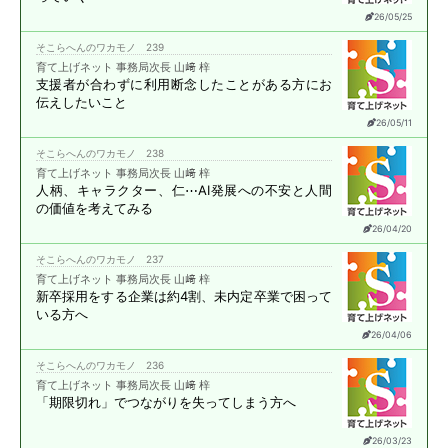
26/05/25
そこらへんのワカモノ 239
育て上げネット 事務局次長 山﨑 梓
支援者が合わずに
利用断念したことがある方に
お
伝えしたいこと
26/05/11
そこらへんのワカモノ 238
育て上げネット 事務局次長 山﨑 梓
人柄、キャラクター、仁⋯
AI発展への不安と
人間
の価値を考えてみる
26/04/20
そこらへんのワカモノ 237
育て上げネット 事務局次長 山﨑 梓
新卒採用をする企業は約4割、
未内定卒業で困って
いる方へ
26/04/06
そこらへんのワカモノ 236
育て上げネット 事務局次長 山﨑 梓
「期限切れ」で
つながりを失ってしまう方へ
26/03/23