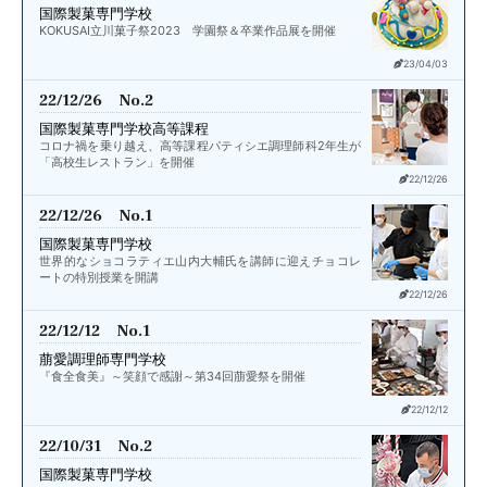
国際製菓専門学校
KOKUSAI立川菓子祭2023 学園祭＆卒業作品展を開催
23/04/03
22/12/26 No.2
国際製菓専門学校高等課程
コロナ禍を乗り越え、高等課程パティシエ調理師科2年生が
「高校生レストラン」を開催
22/12/26
22/12/26 No.1
国際製菓専門学校
世界的なショコラティエ山内大輔氏を講師に迎えチョコレ
ートの特別授業を開講
22/12/26
22/12/12 No.1
萠愛調理師専門学校
『食全食美』～笑顔で感謝～第34回萠愛祭を開催
22/12/12
22/10/31 No.2
国際製菓専門学校