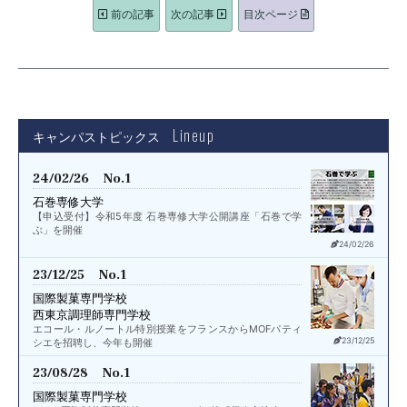
前の記事
次の記事
目次ページ
Lineup
キャンパストピックス
24/02/26 No.1
石巻専修大学
【申込受付】令和5年度 石巻専修大学公開講座「石巻で学
ぶ」を開催
24/02/26
23/12/25 No.1
国際製菓専門学校
西東京調理師専門学校
エコール・ルノートル特別授業をフランスからMOFパティ
23/12/25
シエを招聘し、今年も開催
23/08/28 No.1
国際製菓専門学校