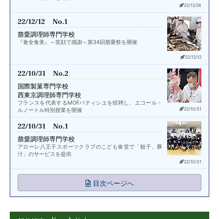
22/12/26
22/12/12 No.1
萠愛調理師専門学校
『食全食美』～笑顔で感謝～第34回萠愛祭を開催
22/12/12
22/10/31 No.2
国際製菓専門学校
西東京調理師専門学校
フランスを代表するMOFパティシエを招聘し、エコール・
22/10/31
ルノートル特別授業を開催
22/10/31 No.1
萠愛調理師専門学校
アローレ八王子スポーツクラブのこども食堂で「餃子、豚
汁」のサービスを提供
22/10/31
目次ページへ