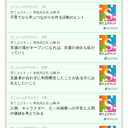
そこらへんのワカモノ 241
育て上げネット 事務局次長 山﨑 梓
子育てから学ぶ
つながりを作る活動のヒント
26/06/08
そこらへんのワカモノ 240
育て上げネット 事務局次長 山﨑 梓
支援の場がオープンになれば､
支援の余白も拡が
っていく
26/05/25
そこらへんのワカモノ 239
育て上げネット 事務局次長 山﨑 梓
支援者が合わずに
利用断念したことがある方に
お
伝えしたいこと
26/05/11
そこらへんのワカモノ 238
育て上げネット 事務局次長 山﨑 梓
人柄、キャラクター、仁⋯
AI発展への不安と
人間
の価値を考えてみる
26/04/20
そこらへんのワカモノ 237