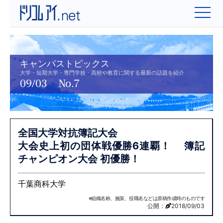
キャンパストピックス
大学・短期大学・専門学校・高校や教育に関する最新の話題を紹介
09/03 No.7
全国大学対抗簿記大会
大会史上初の団体戦優勝6連覇！
簿記
チャンピオン大会 初優勝！
千葉商科大学
※組織名称、施策、役職名などは原稿作成時のものです
公開：
2018/09/03