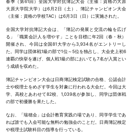
春季（第61回）全国大学対抗簿記大会（主催：資格の大原
大原大学院大学）は6月2日（土）、簿記チャンピオン大会
（主催：資格の学校TAC）は6月3日（日）に実施された。
全国大学対抗簿記大会は、「簿記の発展と交流の輪を広げ
る」「職業会計人を増やす」ことを目標に年2回（春・秋）
開催され、今回は全国81大学から3,934名がエントリーし
た。同学は団体戦1級の部で1位～5位を独占し、大会史上初6
連覇の快挙を遂げ、個人戦1級の部においても7名が入賞とい
う成績を収めた。
簿記チャンピオン大会は日商簿記検定試験の合格、公認会計
士や税理士をめざす学生を対象に行われる大会だ。今回は大
学、高校とあわせて82校、1,039名が参加し、同学は団体戦
の部で初優勝を果たした。
なお、「瑞穂会」は会計教育実践の場であり、同学学生であ
れば誰でも入会可能な無料の勉強会のことだ。日商簿記検定
や税理士試験科目の指導を行っている。