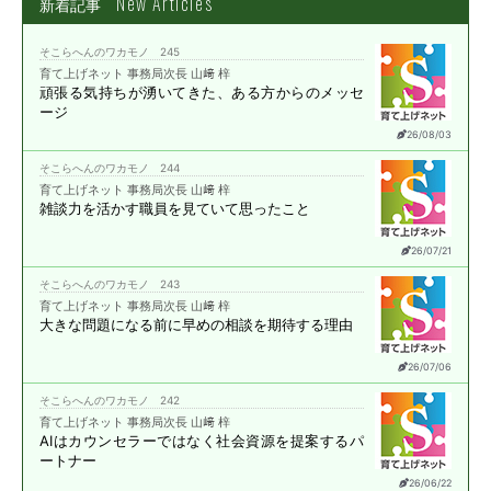
New Articles
新着記事
そこらへんのワカモノ 245
育て上げネット 事務局次長 山﨑 梓
頑張る気持ちが湧いてきた、
ある方からのメッセ
ージ
26/08/03
そこらへんのワカモノ 244
育て上げネット 事務局次長 山﨑 梓
雑談力を活かす職員を
見ていて思ったこと
26/07/21
そこらへんのワカモノ 243
育て上げネット 事務局次長 山﨑 梓
大きな問題になる前に
早めの相談を期待する理由
26/07/06
そこらへんのワカモノ 242
育て上げネット 事務局次長 山﨑 梓
AIはカウンセラーではなく
社会資源を提案する
パ
ートナー
26/06/22