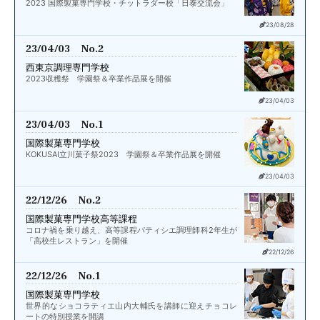
2023 国際製菓専門学校・チットラダー校「日泰交流会」
23/08/28
23/04/03 No.2
西東京調理専門学校
2023収穫祭 学園祭＆卒業作品展を開催
23/04/03
23/04/03 No.1
国際製菓専門学校
KOKUSAI立川菓子祭2023 学園祭＆卒業作品展を開催
23/04/03
22/12/26 No.2
国際製菓専門学校高等課程
コロナ禍を乗り越え、高等課程パティシエ調理師科2年生が
「高校生レストラン」を開催
22/12/26
22/12/26 No.1
国際製菓専門学校
世界的なショコラティエ山内大輔氏を講師に迎えチョコレ
ートの特別授業を開講