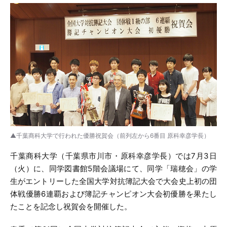
▲千葉商科大学で行われた優勝祝賀会（前列左から6番目 原科幸彦学長）
千葉商科大学（千葉県市川市・原科幸彦学長）では7月3日
（火）に、同学図書館5階会議場にて、同学「瑞穂会」の学
生がエントリーした全国大学対抗簿記大会で大会史上初の団
体戦優勝6連覇および簿記チャンピオン大会初優勝を果たし
たことを記念し祝賀会を開催した。