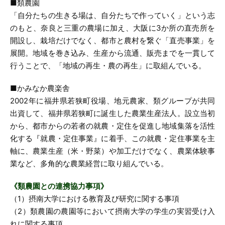
■類農園
「自分たちの生きる場は、自分たちで作っていく」という志
のもと、奈良と三重の農場に加え、大阪に3か所の直売所を
開設し、栽培だけでなく、都市と農村を繋ぐ「直売事業」を
展開。地域を巻き込み、生産から流通、販売までを一貫して
行うことで、「地域の再生・農の再生」に取組んでいる。
■かみなか農楽舎
2002年に福井県若狭町役場、地元農家、類グループが共同
出資して、福井県若狭町に誕生した農業生産法人。設立当初
から、都市からの若者の就農・定住を促進し地域集落を活性
化する『就農・定住事業』に着手、この就農・定住事業を主
軸に、農業生産（米・野菜）や加工だけでなく、農業体験事
業など、多角的な農業経営に取り組んでいる。
《類農園との連携協力事項》
（1）摂南大学における教育及び研究に関する事項
（2）類農園の農園等において摂南大学の学生の実習受け入
れに関する事項