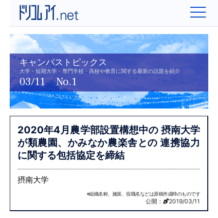
キャンパストピックス
大学・短期大学・専門学校・高校や教育に関する最新の話題を紹介
03/11 No.1
2020年4月農学部設置構想中の
摂南大学
が類農園、かみなか農楽舎との
連携協力
に関する包括協定を締結
摂南大学
※組織名称、施策、役職名などは原稿作成時のものです
公開：
2019/03/11