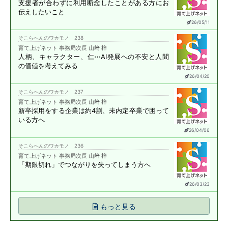
支援者が合わずに
利用断念したことがある方に
お
伝えしたいこと
26/05/11
そこらへんのワカモノ 238
育て上げネット 事務局次長 山﨑 梓
人柄、キャラクター、仁⋯
AI発展への不安と
人間
の価値を考えてみる
26/04/20
そこらへんのワカモノ 237
育て上げネット 事務局次長 山﨑 梓
新卒採用をする企業は約4割、
未内定卒業で困って
いる方へ
26/04/06
そこらへんのワカモノ 236
育て上げネット 事務局次長 山﨑 梓
「期限切れ」で
つながりを失ってしまう方へ
26/03/23
もっと見る