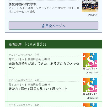
萠愛調理師専門学校
アローレ八王子スポーツクラブのこども食堂で「餃子、豚
汁」のサービスを提供
22/10/31
目次ページへ
New Articles
新着記事
そこらへんのワカモノ 245
育て上げネット 事務局次長 山﨑 梓
頑張る気持ちが湧いてきた、
ある方からのメッセ
ージ
26/08/03
そこらへんのワカモノ 244
育て上げネット 事務局次長 山﨑 梓
雑談力を活かす職員を
見ていて思ったこと
26/07/21
そこらへんのワカモノ 243