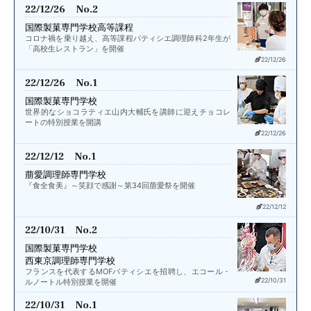
22/12/26 No.2
国際製菓専門学校高等課程
コロナ禍を乗り越え、高等課程パティシエ調理師科2年生が
「高校生レストラン」を開催
22/12/26
22/12/26 No.1
国際製菓専門学校
世界的なショコラティエ山内大輔氏を講師に迎えチョコレ
ートの特別授業を開講
22/12/26
22/12/12 No.1
萠愛調理師専門学校
『食全食美』～笑顔で感謝～第34回萠愛祭を開催
22/12/12
22/10/31 No.2
国際製菓専門学校
西東京調理師専門学校
フランスを代表するMOFパティシエを招聘し、エコール・
22/10/31
ルノートル特別授業を開催
22/10/31 No.1