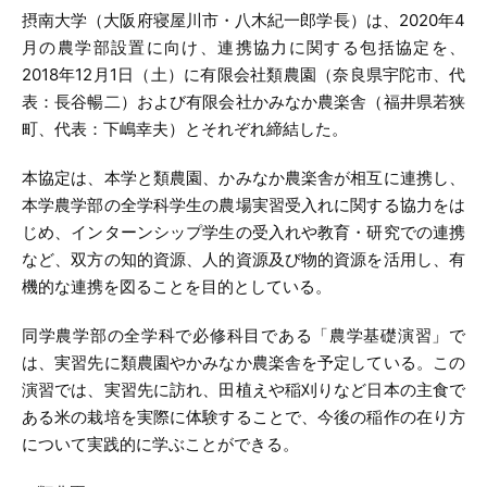
摂南大学（大阪府寝屋川市・八木紀一郎学長）は、2020年4
月の農学部設置に向け、連携協力に関する包括協定を、
2018年12月1日（土）に有限会社類農園（奈良県宇陀市、代
表：長谷暢二）および有限会社かみなか農楽舎（福井県若狭
町、代表：下嶋幸夫）とそれぞれ締結した。
本協定は、本学と類農園、かみなか農楽舎が相互に連携し、
本学農学部の全学科学生の農場実習受入れに関する協力をは
じめ、インターンシップ学生の受入れや教育・研究での連携
など、双方の知的資源、人的資源及び物的資源を活用し、有
機的な連携を図ることを目的としている。
同学農学部の全学科で必修科目である「農学基礎演習」で
は、実習先に類農園やかみなか農楽舎を予定している。この
演習では、実習先に訪れ、田植えや稲刈りなど日本の主食で
ある米の栽培を実際に体験することで、今後の稲作の在り方
について実践的に学ぶことができる。