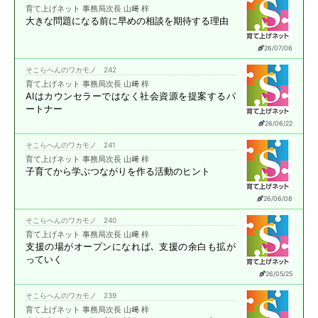
育て上げネット 事務局次長 山﨑 梓
大きな問題になる前に
早めの相談を期待する理由
26/07/06
そこらへんのワカモノ 242
育て上げネット 事務局次長 山﨑 梓
AIはカウンセラーではなく
社会資源を提案する
パ
ートナー
26/06/22
そこらへんのワカモノ 241
育て上げネット 事務局次長 山﨑 梓
子育てから学ぶ
つながりを作る活動のヒント
26/06/08
そこらへんのワカモノ 240
育て上げネット 事務局次長 山﨑 梓
支援の場がオープンになれば､
支援の余白も拡が
っていく
26/05/25
そこらへんのワカモノ 239
育て上げネット 事務局次長 山﨑 梓