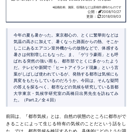
※組織名称、施策、役職名などは原稿作成時のものです
公開：
2008/10/27
更新：
2018/09/03
今年の夏も暑かった。東京都心の、とくに繁華街などは
気温の高さに加えて、暑くなった路面からの熱、そこか
しこにあるエアコン室外機からの放熱などで、体感する
暑さは何割増しにもなった。ま、「ゲリラ豪雨」とも呼
ばれる突然の強い雨も、都市部でとくに多かったよう
だ。テレビや新聞で「ヒートアイランド現象」という言
葉がしばしば使われているが、発熱する都市は気候にも
異変をもたらしているのだろうか。今回は、そんな疑問
の答えを探るべく、都市などの気候を研究している首都
大学東京・気候学研究室の高橋日出男先生を訪ねてみ
た。（Part.2／全４回）
前回は、『都市気候』とは、自然の状態のところに都市がで
きることによって生じる特有の気候のことだという話をし
た。では、都市気候を検証するため、具体的にどのような調