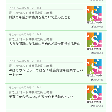
26/08/03
そこらへんのワカモノ 244
育て上げネット 事務局次長 山﨑 梓
雑談力を活かす職員を
見ていて思ったこと
26/07/21
そこらへんのワカモノ 243
育て上げネット 事務局次長 山﨑 梓
大きな問題になる前に
早めの相談を期待する理由
26/07/06
そこらへんのワカモノ 242
育て上げネット 事務局次長 山﨑 梓
AIはカウンセラーではなく
社会資源を提案する
パ
ートナー
26/06/22
そこらへんのワカモノ 241
育て上げネット 事務局次長 山﨑 梓
子育てから学ぶ
つながりを作る活動のヒント
26/06/08