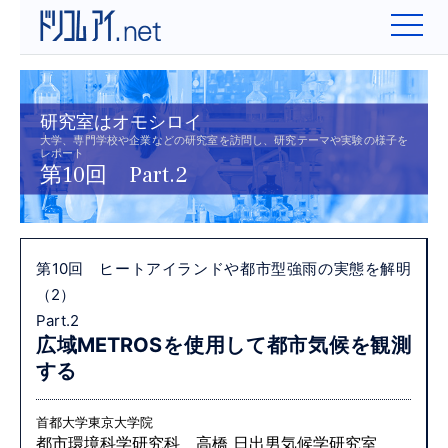
研究室はオモシロイ
大学、専門学校や企業などの研究室を訪問し、研究テーマや実験の様子を
レポート
第10回 Part.2
第10回 ヒートアイランドや都市型強雨の実態を解明
（2）
Part.2
広域METROSを使用して
都市気候を観測
する
首都大学東京大学院
都市環境科学研究科 高橋 日出男気候学研究室