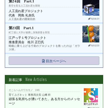
第24回 Part.1
夜空を彩る人工流れ星を開発
人工流れ星プロジェクト
代表 岡島 礼奈氏
人工流れ星の開発目的
15/08/31
第23回 Part.1
町工場と大学が連携し深海探査を実現
江戸っ子１号プロジェクト
推進委員会 桂川 正巳氏
暗礁に乗り上げる寸前のプロジェクトを救ったのは「ガラ
15/02/23
ス球」
目次ページへ
New Articles
新着記事
そこらへんのワカモノ 245
育て上げネット 事務局次長 山﨑 梓
頑張る気持ちが湧いてきた、
ある方からのメッセ
ージ