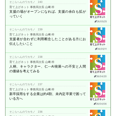
そこらへんのワカモノ 240
育て上げネット 事務局次長 山﨑 梓
支援の場がオープンになれば､
支援の余白も拡が
っていく
26/05/25
そこらへんのワカモノ 239
育て上げネット 事務局次長 山﨑 梓
支援者が合わずに
利用断念したことがある方に
お
伝えしたいこと
26/05/11
そこらへんのワカモノ 238
育て上げネット 事務局次長 山﨑 梓
人柄、キャラクター、仁⋯
AI発展への不安と
人間
の価値を考えてみる
26/04/20
そこらへんのワカモノ 237
育て上げネット 事務局次長 山﨑 梓
新卒採用をする企業は約4割、
未内定卒業で困って
いる方へ
26/04/06
そこらへんのワカモノ 236