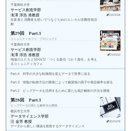
千葉商科大学
サービス創造学部
滝澤 淳浩 准教授
21/03/08
生産者と消費者を想いでつなぐためのエシカル消費啓発活
動
第29回 Part.1
コミュニティカフェ・プロジェクト
千葉商科大学
サービス創造学部
滝澤 淳浩 准教授
21/02/22
地域の人たちとSDGs12「つくる責任 つかう責任」を考え
るコミュニティカフェ
Part.4 科学の大きな転換期を迎えデータで世界に迫る
Part.3 情報の転移方法の開発によって糖尿病の因子や発症確率を探る
Part.2 ビッグデータを活用するために新たな統計解析の方法を開発
第28回 Part.1
ビッグデータの新たな解析法を開発
横浜市立大学
データサイエンス学部
汪 金芳 教授
20/03/16
データから新しい価値を創造するデータサイエンス