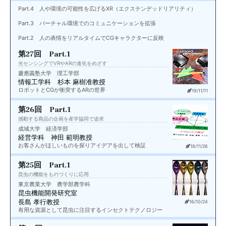
Part.4 人や環境の可能性を広げるXR（エクステンデッドリアリティ）
Part.3 バーチャル環境でのコミュニケーションを拡張
Part.2 人の表情をリアルタイムでCGキャラクターに反映
第27回 Part.1
光センシングでVRやARの進化をめざす
慶應義塾大学 理工学部
情報工学科 杉本 麻樹准教授
ロボットとCGが衝突するARの世界
19/11/11
第26回 Part.1
感動する商品の企画を産学協同で追求
成城大学 経済学部
経営学科 神田 範明教授
お客さんがほしいものを探りアイデアを出して検証
18/11/26
第25回 Part.1
昆虫の機能をものづくりに応用
東京農業大学 農学部農学科
昆虫機能開発研究室
長島 孝行教授
16/10/24
有用な資源として昆虫に注目するインセクトテクノロジー