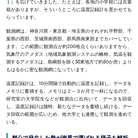
１）
を広げていきました。たとえば、各地の小学校には百葉
箱がありますが、そういうところに温度記録計を置かせても
らっています。
観測網は、神奈川県・東京都・埼玉県のそれぞれ平野部、千
葉県の西部、茨城県南西部、群馬県南東部までカバーしてい
ます。この範囲に観測点が約200地点くらいありますから、
気象庁のアメダス（地域気象観測システムの略称。気温を観
測するアメダスは、島嶼部を除く関東地方で約80か所）より
もはるかに密な観測網になっています」
温度記録計は、10分間隔で自動的に温度を記録し、データを
メモリに蓄積する。メモリは２～３か月で一杯になるので、
研究室の大学院生などが観測点に出向いて、データを回収
し、温度記録計は随時、新たなデータを蓄積し続ける。デー
タ回収の範囲が広いため、他大学とも連携して観測を進めて
いる。
都心で発生した熱が
海風で運ばれる様子を解析