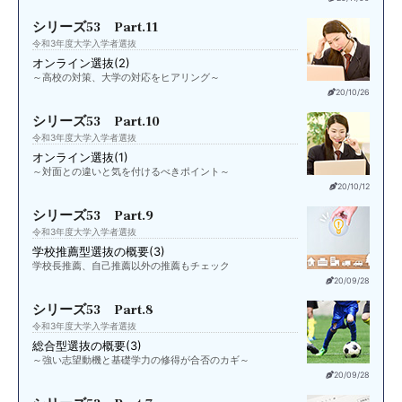
シリーズ53 Part.11
令和3年度大学入学者選抜
オンライン選抜(2)
～高校の対策、大学の対応をヒアリング～
20/10/26
シリーズ53 Part.10
令和3年度大学入学者選抜
オンライン選抜(1)
～対面との違いと気を付けるべきポイント～
20/10/12
シリーズ53 Part.9
令和3年度大学入学者選抜
学校推薦型選抜の概要(3)
学校長推薦、自己推薦以外の推薦もチェック
20/09/28
シリーズ53 Part.8
令和3年度大学入学者選抜
総合型選抜の概要(3)
～強い志望動機と基礎学力の修得が合否のカギ～
20/09/28