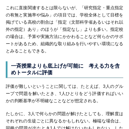
これに直接関連するとは限らないが、「研究指定・重点指定
の有無と実施率や悩み」の項目では、学校全体として目標を
掲げている高校の割合は「指定（文部科学省あるいはそれ以
外の指定）あり」のほうが「指定なし」よりも多い。指定校
の場合は、予算や実施方法にかかわることなど何らかのサポ
ートがあるため、組織的な取り組みを行いやすい環境になる
とみることもできる。
一斉授業よりも底上げが可能に
考える力を含
めトータルに評価
評価が難しいということに関しては、たとえば、3人のグル
ープで問題を解いたとき、1人ひとりをどう評価すればいい
かの判断基準が不明確なことなどが想定される。
たしかに、3人で何らかの問題が解けたとしても、理解度は
それぞれの生徒ごとに異なるかもしれない。極端な場合は、
同種の問題が出たとき1人では解けないかもしれない。した