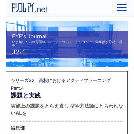
EYE's Journal
いま知りたい教育関連のテーマについて、ドリコムアイ編集部が取材・調
査
32-4
シリーズ32 高校におけるアクティブラーニング
Part.4
課題と実践
実施上の課題をとらえ直し
型や方法論にとらわれな
いALを
編集部