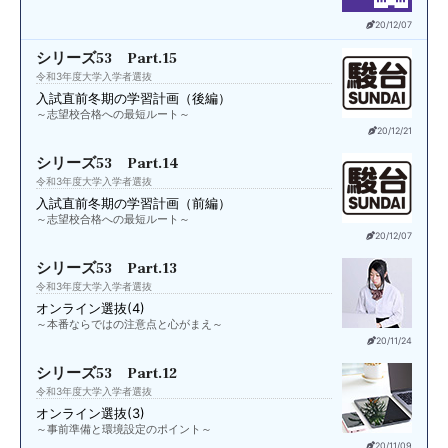
20/12/07
シリーズ53 Part.15
令和3年度大学入学者選抜
入試直前
冬期の学習計画（後編）
～志望校合格への最短ルート～
20/12/21
シリーズ53 Part.14
令和3年度大学入学者選抜
入試直前
冬期の学習計画（前編）
～志望校合格への最短ルート～
20/12/07
シリーズ53 Part.13
令和3年度大学入学者選抜
オンライン選抜(4)
～本番ならではの注意点と心がまえ～
20/11/24
シリーズ53 Part.12
令和3年度大学入学者選抜
オンライン選抜(3)
～事前準備と環境設定のポイント～
20/11/09