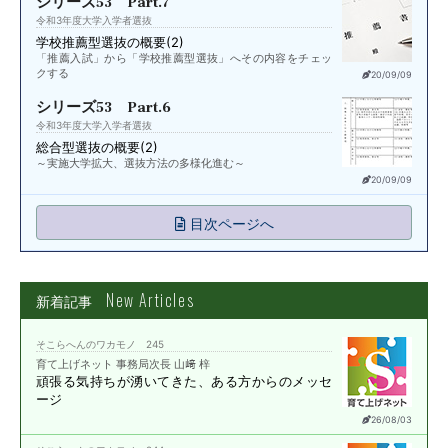
シリーズ53 Part.7
令和3年度大学入学者選抜
学校推薦型選抜の概要(2)
「推薦入試」から「学校推薦型選抜」へその内容をチェッ
クする
20/09/09
シリーズ53 Part.6
令和3年度大学入学者選抜
総合型選抜の概要(2)
～実施大学拡大、選抜方法の多様化進む～
20/09/09
目次ページへ
New Articles
新着記事
そこらへんのワカモノ 245
育て上げネット 事務局次長 山﨑 梓
頑張る気持ちが湧いてきた、
ある方からのメッセ
ージ
26/08/03