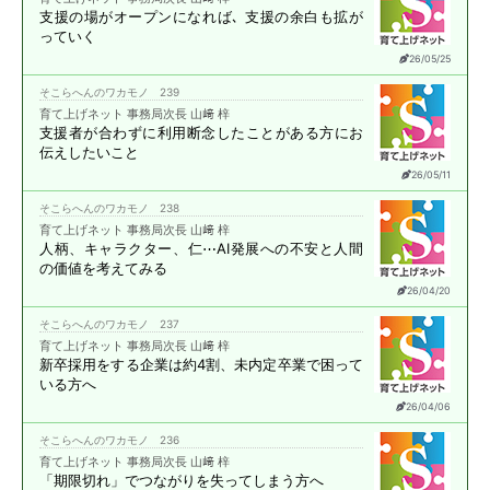
支援の場がオープンになれば､
支援の余白も拡が
っていく
26/05/25
そこらへんのワカモノ 239
育て上げネット 事務局次長 山﨑 梓
支援者が合わずに
利用断念したことがある方に
お
伝えしたいこと
26/05/11
そこらへんのワカモノ 238
育て上げネット 事務局次長 山﨑 梓
人柄、キャラクター、仁⋯
AI発展への不安と
人間
の価値を考えてみる
26/04/20
そこらへんのワカモノ 237
育て上げネット 事務局次長 山﨑 梓
新卒採用をする企業は約4割、
未内定卒業で困って
いる方へ
26/04/06
そこらへんのワカモノ 236
育て上げネット 事務局次長 山﨑 梓
「期限切れ」で
つながりを失ってしまう方へ