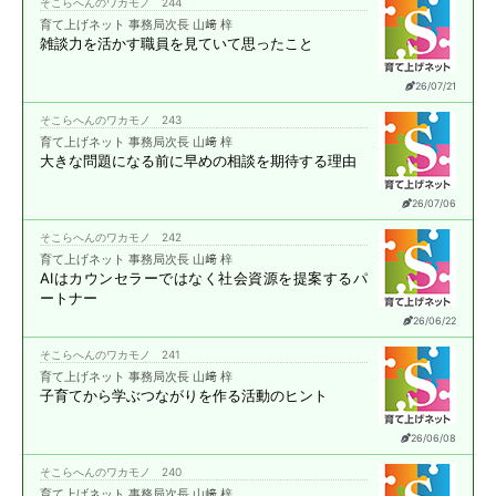
そこらへんのワカモノ 244
育て上げネット 事務局次長 山﨑 梓
雑談力を活かす職員を
見ていて思ったこと
26/07/21
そこらへんのワカモノ 243
育て上げネット 事務局次長 山﨑 梓
大きな問題になる前に
早めの相談を期待する理由
26/07/06
そこらへんのワカモノ 242
育て上げネット 事務局次長 山﨑 梓
AIはカウンセラーではなく
社会資源を提案する
パ
ートナー
26/06/22
そこらへんのワカモノ 241
育て上げネット 事務局次長 山﨑 梓
子育てから学ぶ
つながりを作る活動のヒント
26/06/08
そこらへんのワカモノ 240
育て上げネット 事務局次長 山﨑 梓