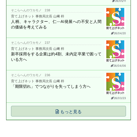
26/05/11
そこらへんのワカモノ 238
育て上げネット 事務局次長 山﨑 梓
人柄、キャラクター、仁⋯
AI発展への不安と
人間
の価値を考えてみる
26/04/20
そこらへんのワカモノ 237
育て上げネット 事務局次長 山﨑 梓
新卒採用をする企業は約4割、
未内定卒業で困って
いる方へ
26/04/06
そこらへんのワカモノ 236
育て上げネット 事務局次長 山﨑 梓
「期限切れ」で
つながりを失ってしまう方へ
26/03/23
もっと見る