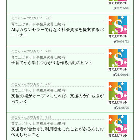
26/07/06
そこらへんのワカモノ 242
育て上げネット 事務局次長 山﨑 梓
AIはカウンセラーではなく
社会資源を提案する
パ
ートナー
26/06/22
そこらへんのワカモノ 241
育て上げネット 事務局次長 山﨑 梓
子育てから学ぶ
つながりを作る活動のヒント
26/06/08
そこらへんのワカモノ 240
育て上げネット 事務局次長 山﨑 梓
支援の場がオープンになれば､
支援の余白も拡が
っていく
26/05/25
そこらへんのワカモノ 239
育て上げネット 事務局次長 山﨑 梓
支援者が合わずに
利用断念したことがある方に
お
伝えしたいこと