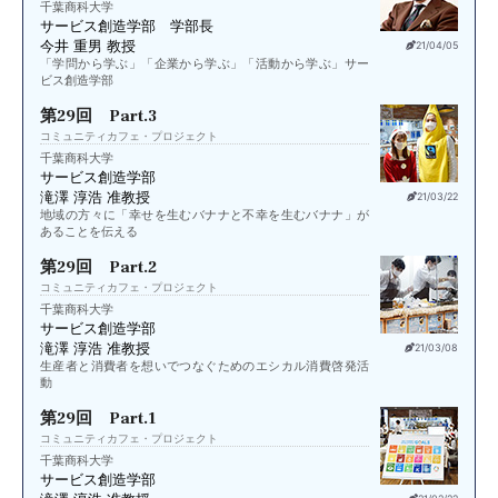
千葉商科大学
サービス創造学部 学部長
今井 重男 教授
21/04/05
「学問から学ぶ」「企業から学ぶ」「活動から学ぶ」サー
ビス創造学部
第29回 Part.3
コミュニティカフェ・プロジェクト
千葉商科大学
サービス創造学部
滝澤 淳浩 准教授
21/03/22
地域の方々に「幸せを生むバナナと不幸を生むバナナ」が
あることを伝える
第29回 Part.2
コミュニティカフェ・プロジェクト
千葉商科大学
サービス創造学部
滝澤 淳浩 准教授
21/03/08
生産者と消費者を想いでつなぐためのエシカル消費啓発活
動
第29回 Part.1
コミュニティカフェ・プロジェクト
千葉商科大学
サービス創造学部