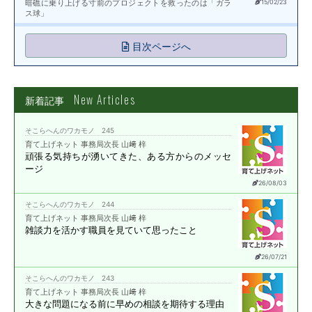
暗礁に乗り上げる寸前のプロジェクトを救ったのは「ガラ
15/02/23
ス球」
目次ページへ
New Articles
新着記事
そこらへんのワカモノ 245
育て上げネット 事務局次長 山﨑 梓
頑張る気持ちが湧いてきた、
ある方からのメッセ
ージ
26/08/03
そこらへんのワカモノ 244
育て上げネット 事務局次長 山﨑 梓
雑談力を活かす職員を
見ていて思ったこと
26/07/21
そこらへんのワカモノ 243
育て上げネット 事務局次長 山﨑 梓
大きな問題になる前に
早めの相談を期待する理由