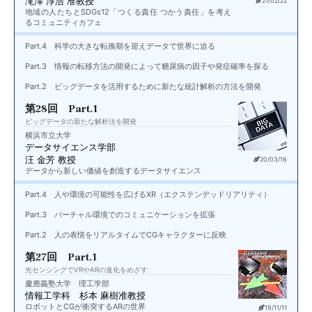
滝澤 淳浩 准教授
21/02/22
地域の人たちとSDGs12「つくる責任 つかう責任」を考え
るコミュニティカフェ
Part.4 科学の大きな転換期を迎えデータで世界に迫る
Part.3 情報の転移方法の開発によって糖尿病の因子や発症確率を探る
Part.2 ビッグデータを活用するために新たな統計解析の方法を開発
第28回 Part.1
ビッグデータの新たな解析法を開発
横浜市立大学
データサイエンス学部
汪 金芳 教授
20/03/16
データから新しい価値を創造するデータサイエンス
Part.4 人や環境の可能性を広げるXR（エクステンデッドリアリティ）
Part.3 バーチャル環境でのコミュニケーションを拡張
Part.2 人の表情をリアルタイムでCGキャラクターに反映
第27回 Part.1
光センシングでVRやARの進化をめざす
慶應義塾大学 理工学部
情報工学科 杉本 麻樹准教授
ロボットとCGが衝突するARの世界
19/11/11