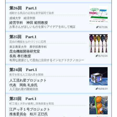
第26回 Part.1
感動する商品の企画を産学協同で追求
成城大学 経済学部
経営学科 神田 範明教授
お客さんがほしいものを探りアイデアを出して検証
18/11/26
第25回 Part.1
昆虫の機能をものづくりに応用
東京農業大学 農学部農学科
昆虫機能開発研究室
長島 孝行教授
16/10/24
有用な資源として昆虫に注目するインセクトテクノロジー
第24回 Part.1
夜空を彩る人工流れ星を開発
人工流れ星プロジェクト
代表 岡島 礼奈氏
人工流れ星の開発目的
15/08/31
第23回 Part.1
町工場と大学が連携し深海探査を実現
江戸っ子１号プロジェクト
推進委員会 桂川 正巳氏