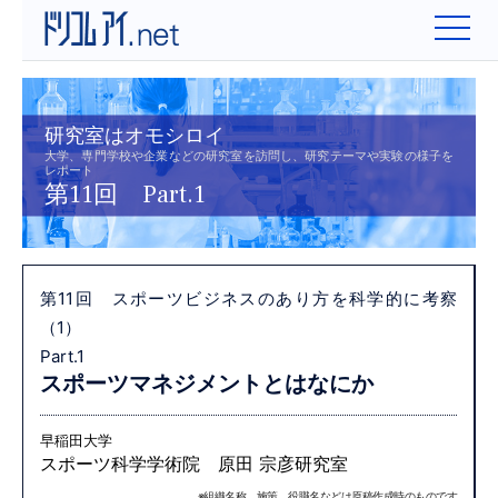
研究室はオモシロイ
大学、専門学校や企業などの研究室を訪問し、研究テーマや実験の様子を
レポート
第11回 Part.1
第11回 スポーツビジネスのあり方を科学的に考察
（1）
Part.1
スポーツマネジメントとはなにか
早稲田大学
スポーツ科学学術院 原田 宗彦研究室
※組織名称、施策、役職名などは原稿作成時のものです