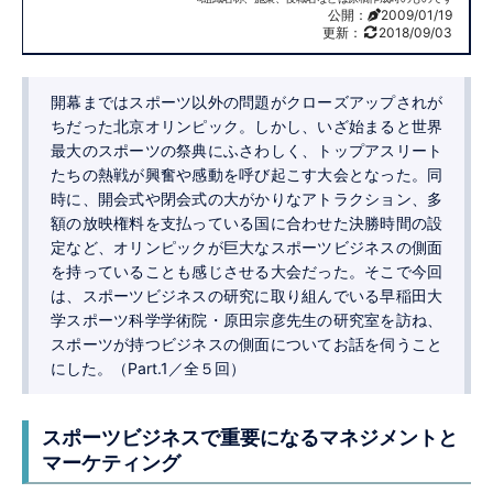
公開：
2009/01/19
更新：
2018/09/03
開幕まではスポーツ以外の問題がクローズアップされが
ちだった北京オリンピック。しかし、いざ始まると世界
最大のスポーツの祭典にふさわしく、トップアスリート
たちの熱戦が興奮や感動を呼び起こす大会となった。同
時に、開会式や閉会式の大がかりなアトラクション、多
額の放映権料を支払っている国に合わせた決勝時間の設
定など、オリンピックが巨大なスポーツビジネスの側面
を持っていることも感じさせる大会だった。そこで今回
は、スポーツビジネスの研究に取り組んでいる早稲田大
学スポーツ科学学術院・原田宗彦先生の研究室を訪ね、
スポーツが持つビジネスの側面についてお話を伺うこと
にした。（Part.1／全５回）
スポーツビジネスで重要になる
マネジメントと
マーケティング