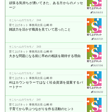
頑張る気持ちが湧いてきた、
ある方からのメッセ
ージ
26/08/03
そこらへんのワカモノ 244
育て上げネット 事務局次長 山﨑 梓
雑談力を活かす職員を
見ていて思ったこと
26/07/21
そこらへんのワカモノ 243
育て上げネット 事務局次長 山﨑 梓
大きな問題になる前に
早めの相談を期待する理由
26/07/06
そこらへんのワカモノ 242
育て上げネット 事務局次長 山﨑 梓
AIはカウンセラーではなく
社会資源を提案する
パ
ートナー
26/06/22
そこらへんのワカモノ 241
育て上げネット 事務局次長 山﨑 梓
子育てから学ぶ
つながりを作る活動のヒント