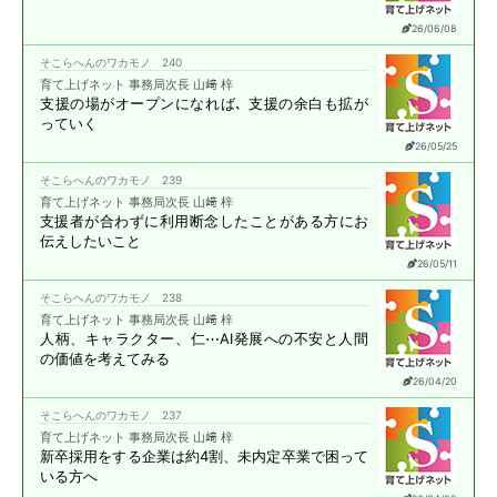
26/06/08
そこらへんのワカモノ 240
育て上げネット 事務局次長 山﨑 梓
支援の場がオープンになれば､
支援の余白も拡が
っていく
26/05/25
そこらへんのワカモノ 239
育て上げネット 事務局次長 山﨑 梓
支援者が合わずに
利用断念したことがある方に
お
伝えしたいこと
26/05/11
そこらへんのワカモノ 238
育て上げネット 事務局次長 山﨑 梓
人柄、キャラクター、仁⋯
AI発展への不安と
人間
の価値を考えてみる
26/04/20
そこらへんのワカモノ 237
育て上げネット 事務局次長 山﨑 梓
新卒採用をする企業は約4割、
未内定卒業で困って
いる方へ