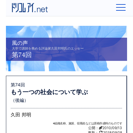
" />
風の声
大学で講師を務める評論家久田邦明氏のエッセー
第74回
第74回
もう一つの社会について学ぶ
（後編）
久田 邦明
※組織名称、施策、役職名などは原稿作成時のものです
公開：
2010/09/13
更新：
2018/09/18