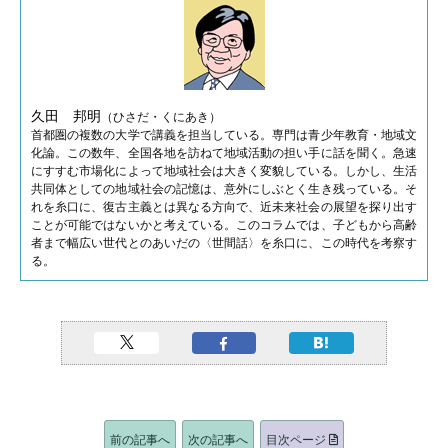
久田 邦明
（ひさだ・くにあき）
首都圏の複数の大学で講義を担当している。専門は青少年教育・地域文
化論。この数年、全国各地を訪ねて地域活動の担い手に話を聞く。急速
にすすむ市場化によって地域社会は大きく変貌している。しかし、生活
共同体としての地域社会の記憶は、意外にしぶとく生き残っている。そ
れを糸口に、復古主義とは異なる方向で、近未来社会の展望を探り出す
ことが可能ではないかと考えている。このコラムでは、子どもから高齢
者まで幅広い世代とのあいだの〈世間話〉を糸口に、この時代を考察す
る。
前の記事へ
次の記事へ
目次ページ