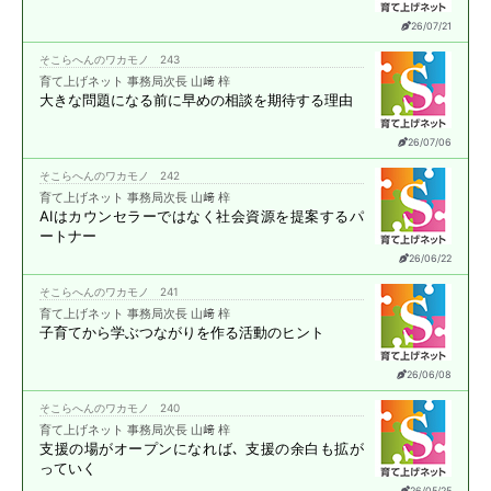
26/07/21
そこらへんのワカモノ 243
育て上げネット 事務局次長 山﨑 梓
大きな問題になる前に
早めの相談を期待する理由
26/07/06
そこらへんのワカモノ 242
育て上げネット 事務局次長 山﨑 梓
AIはカウンセラーではなく
社会資源を提案する
パ
ートナー
26/06/22
そこらへんのワカモノ 241
育て上げネット 事務局次長 山﨑 梓
子育てから学ぶ
つながりを作る活動のヒント
26/06/08
そこらへんのワカモノ 240
育て上げネット 事務局次長 山﨑 梓
支援の場がオープンになれば､
支援の余白も拡が
っていく
26/05/25