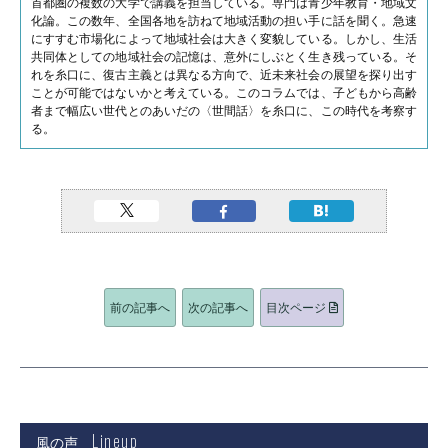
首都圏の複数の大学で講義を担当している。専門は青少年教育・地域文
化論。この数年、全国各地を訪ねて地域活動の担い手に話を聞く。急速
にすすむ市場化によって地域社会は大きく変貌している。しかし、生活
共同体としての地域社会の記憶は、意外にしぶとく生き残っている。そ
れを糸口に、復古主義とは異なる方向で、近未来社会の展望を探り出す
ことが可能ではないかと考えている。このコラムでは、子どもから高齢
者まで幅広い世代とのあいだの〈世間話〉を糸口に、この時代を考察す
る。
前の記事へ
次の記事へ
目次ページ
Lineup
風の声