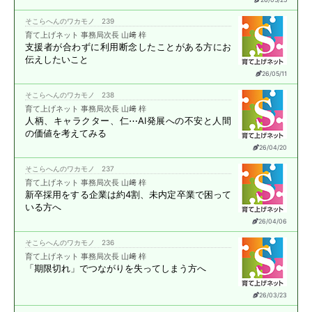
そこらへんのワカモノ 239
育て上げネット 事務局次長 山﨑 梓
支援者が合わずに
利用断念したことがある方に
お
伝えしたいこと
26/05/11
そこらへんのワカモノ 238
育て上げネット 事務局次長 山﨑 梓
人柄、キャラクター、仁⋯
AI発展への不安と
人間
の価値を考えてみる
26/04/20
そこらへんのワカモノ 237
育て上げネット 事務局次長 山﨑 梓
新卒採用をする企業は約4割、
未内定卒業で困って
いる方へ
26/04/06
そこらへんのワカモノ 236
育て上げネット 事務局次長 山﨑 梓
「期限切れ」で
つながりを失ってしまう方へ
26/03/23