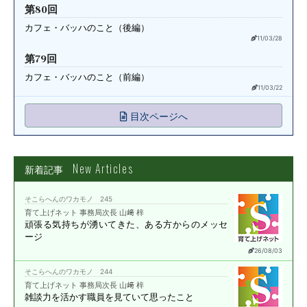
第80回
カフェ・バッハのこと（後編）
11/03/28
第79回
カフェ・バッハのこと（前編）
11/03/22
目次ページへ
New Articles
新着記事
そこらへんのワカモノ 245
育て上げネット 事務局次長 山﨑 梓
頑張る気持ちが湧いてきた、
ある方からのメッセ
ージ
26/08/03
そこらへんのワカモノ 244
育て上げネット 事務局次長 山﨑 梓
雑談力を活かす職員を
見ていて思ったこと