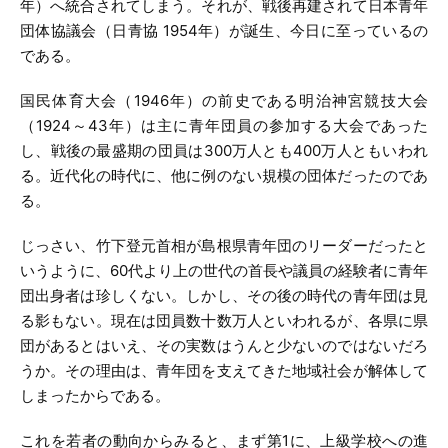
年）へ統合されてしまう。それが、戦後再建されて日本青年
団体協議会（日青協 1954年）が誕生、今日に至っているの
である。
国民体育大会（1946年）の前史である明治神宮競技大会
（1924～43年）は主に青年団員の参加する大会であった
し、戦後の最盛期の団員は300万人とも400万人ともいわれ
る。近代化の時代に、他に例のない規模の団体だったのであ
る。
じっさい、竹下登元首相が島根県青年団のリーダーだったと
いうように、60代より上の世代の首長や議員の経験者に青年
団出身者は珍しくない。しかし、その後の時代の青年団は見
る影もない。現在は団員数十数万人といわれるが、各県に県
団があるとはいえ、その実数はうんと少ないのではないだろ
うか。その理由は、青年団を支えてきた地域社会が解体して
しまったからである。
これを若者の動向からみると、まず第1に、上級学校への進