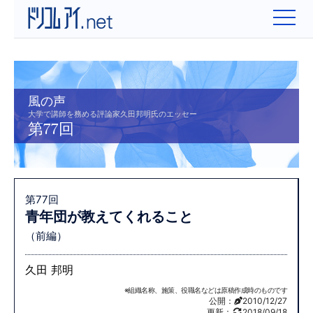
" />
風の声
大学で講師を務める評論家久田邦明氏のエッセー
第77回
第77回
青年団が教えてくれること
（前編）
久田 邦明
※組織名称、施策、役職名などは原稿作成時のものです
公開：
2010/12/27
更新：
2018/09/18