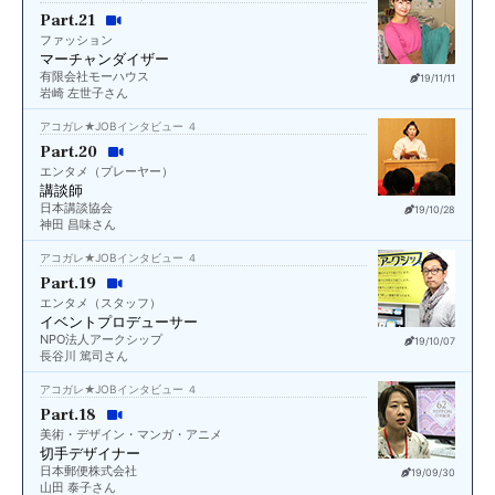
Part.21
ファッション
マーチャンダイザー
有限会社モーハウス
19/11/11
岩崎 左世子さん
アコガレ★JOBインタビュー ４
Part.20
エンタメ（プレーヤー）
講談師
日本講談協会
19/10/28
神田 昌味さん
アコガレ★JOBインタビュー ４
Part.19
エンタメ（スタッフ）
イベントプロデューサー
NPO法人アークシップ
19/10/07
長谷川 篤司さん
アコガレ★JOBインタビュー ４
Part.18
美術・デザイン・マンガ・アニメ
切手デザイナー
日本郵便株式会社
19/09/30
山田 泰子さん