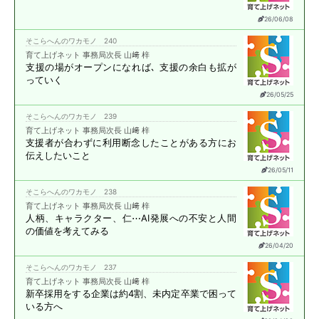
26/06/08
そこらへんのワカモノ 240
育て上げネット 事務局次長 山﨑 梓
支援の場がオープンになれば､
支援の余白も拡が
っていく
26/05/25
そこらへんのワカモノ 239
育て上げネット 事務局次長 山﨑 梓
支援者が合わずに
利用断念したことがある方に
お
伝えしたいこと
26/05/11
そこらへんのワカモノ 238
育て上げネット 事務局次長 山﨑 梓
人柄、キャラクター、仁⋯
AI発展への不安と
人間
の価値を考えてみる
26/04/20
そこらへんのワカモノ 237
育て上げネット 事務局次長 山﨑 梓
新卒採用をする企業は約4割、
未内定卒業で困って
いる方へ