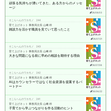
頑張る気持ちが湧いてきた、
ある方からのメッセ
ージ
26/08/03
そこらへんのワカモノ 244
育て上げネット 事務局次長 山﨑 梓
雑談力を活かす職員を
見ていて思ったこと
26/07/21
そこらへんのワカモノ 243
育て上げネット 事務局次長 山﨑 梓
大きな問題になる前に
早めの相談を期待する理由
26/07/06
そこらへんのワカモノ 242
育て上げネット 事務局次長 山﨑 梓
AIはカウンセラーではなく
社会資源を提案する
パ
ートナー
26/06/22
そこらへんのワカモノ 241
育て上げネット 事務局次長 山﨑 梓
子育てから学ぶ
つながりを作る活動のヒント