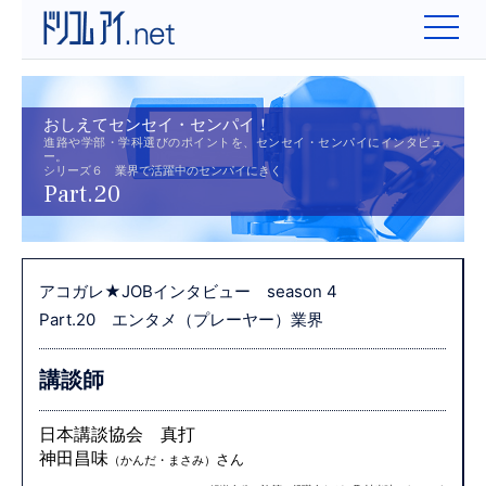
おしえてセンセイ・センパイ！
進路や学部・学科選びのポイントを、センセイ・センパイにインタビュ
ー。
シリーズ６ 業界で活躍中のセンパイにきく
Part.20
アコガレ★JOBインタビュー season 4
Part.20 エンタメ（プレーヤー）業界
講談師
日本講談協会 真打
神田昌味
さん
（かんだ・まさみ）