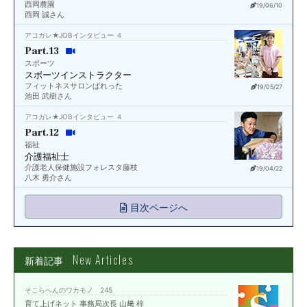
西岡農園
19/06/10
西岡 誠さん
アコガレ★JOBインタビュー ４
Part.13
スポーツ
スポーツインストラクター
フィットネスサロンぱれった
19/05/27
池田 武樹さん
アコガレ★JOBインタビュー ４
Part.12
福祉
介護福祉士
介護老人保健施設フォレスタ藤枝
19/04/22
八木 勇介さん
目次ページへ
New Articles
新着記事
そこらへんのワカモノ 245
育て上げネット 事務局次長 山﨑 梓