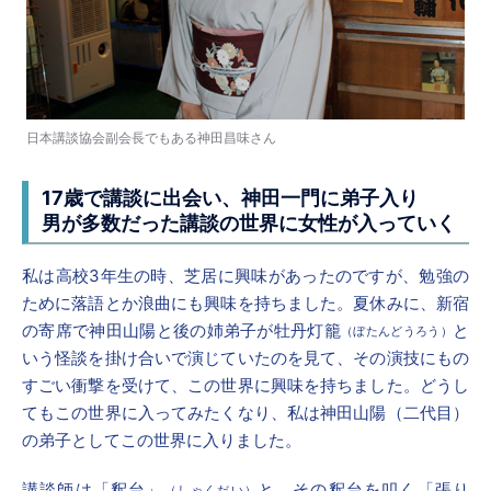
日本講談協会副会長でもある神田昌味さん
17歳で講談に出会い、神田一門に弟子入り
男が多数だった講談の世界に女性が入っていく
私は高校3年生の時、芝居に興味があったのですが、勉強の
ために落語とか浪曲にも興味を持ちました。夏休みに、新宿
の寄席で神田山陽と後の姉弟子が牡丹灯籠
と
（ぼたんどうろう）
いう怪談を掛け合いで演じていたのを見て、その演技にもの
すごい衝撃を受けて、この世界に興味を持ちました。どうし
てもこの世界に入ってみたくなり、私は神田山陽（二代目）
の弟子としてこの世界に入りました。
講談師は「釈台」
と、その釈台を叩く「張り
（しゃくだい）