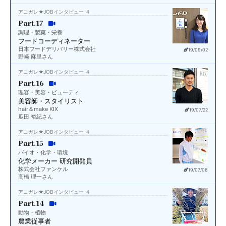
アコガレ★JOBインタビュー ４
Part.17
調理・製菓・栄養
フードコーディネーター
日本フードデリバリー株式会社
19/09/02
野崎 麻里さん
アコガレ★JOBインタビュー ４
Part.16
理容・美容・ビューティ
美容師・スタイリスト
hair＆make KIX
19/07/22
瓜田 裕紀さん
アコガレ★JOBインタビュー ４
Part.15
バイオ・化学・環境
化学メーカー 研究開発員
株式会社ファンケル
19/07/08
高橋 理一さん
アコガレ★JOBインタビュー ４
Part.14
動物・植物
農業従事者