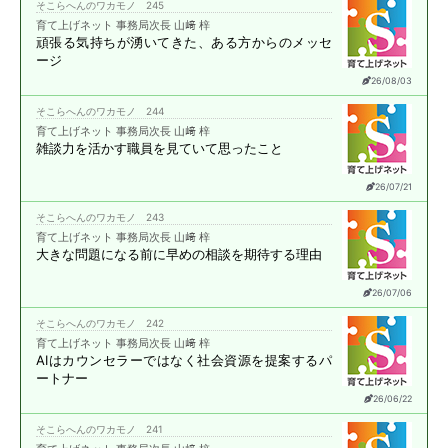
そこらへんのワカモノ 245
育て上げネット 事務局次長 山﨑 梓
頑張る気持ちが湧いてきた、
ある方からのメッセ
ージ
26/08/03
そこらへんのワカモノ 244
育て上げネット 事務局次長 山﨑 梓
雑談力を活かす職員を
見ていて思ったこと
26/07/21
そこらへんのワカモノ 243
育て上げネット 事務局次長 山﨑 梓
大きな問題になる前に
早めの相談を期待する理由
26/07/06
そこらへんのワカモノ 242
育て上げネット 事務局次長 山﨑 梓
AIはカウンセラーではなく
社会資源を提案する
パ
ートナー
26/06/22
そこらへんのワカモノ 241