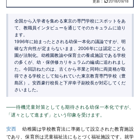
更新：
2018/09/18
全国から入学者を集める東京の専門学校にスポットをあ
て、教職員インタビューを通じてそのカキュラムに迫り
ます。
1996年に始まったとされる幼保一本化の議論ですが、明
確な方向性が定まらないまま、2006年には認定こども
園が法制化。幼稚園教諭や保育士の養成施設である学校
の多くが、幼・保併修カリキュラムの編成に追われまし
た。今回訪ねたのは、古くから卒業と同時に両資格が取
得できる学校として知られていた東京教育専門学校（豊
島区）。安西豪行校長と下岸幸子副校長が対応してくだ
さいました。
――待機児童対策としても期待される幼保一本化ですが、
「遅々として進まず」という印象を受けます。
安西
幼稚園は学校教育法に準拠して設立された教育施設
であり、保育所は児童福祉法にもとづく福祉施設です。就学