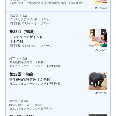
文部科学省 生涯学習政策局生涯学習推進課 白鳥 綱重氏
15/07/22
第23回（後編）
インテリアデザイン科〔３年制〕
専門学校 ICSカレッジオブアーツ
第23回（前編）
インテリアデザイン科
〔３年制〕
専門学校 ICSカレッジオブアーツ
14/07/07
第22回（後編）
野生動物保護専攻〔２年制〕
東京コミュニケーションアート専門学校
第22回（前編）
野生動物保護専攻〔２年制〕
東京コミュニケーションアート専門学校
12/01/10
第21回（後編）
醸造発酵コース〔３年制〕
東京バイオテクノロジー専門学校