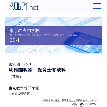
東京の専門学校
都心の専門学校ならではの、特色ある学科やコースを取材
20-1
第20回 vol.1
幼稚園教諭・保育士養成科
（前編）
東京教育専門学校
（東京都豊島区）
※組織名称、施策、役職名などは原稿作成時のものです
公開：
2011/02/28