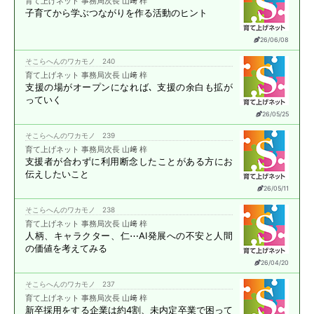
育て上げネット 事務局次長 山﨑 梓
子育てから学ぶ
つながりを作る活動のヒント
26/06/08
そこらへんのワカモノ 240
育て上げネット 事務局次長 山﨑 梓
支援の場がオープンになれば､
支援の余白も拡が
っていく
26/05/25
そこらへんのワカモノ 239
育て上げネット 事務局次長 山﨑 梓
支援者が合わずに
利用断念したことがある方に
お
伝えしたいこと
26/05/11
そこらへんのワカモノ 238
育て上げネット 事務局次長 山﨑 梓
人柄、キャラクター、仁⋯
AI発展への不安と
人間
の価値を考えてみる
26/04/20
そこらへんのワカモノ 237
育て上げネット 事務局次長 山﨑 梓
新卒採用をする企業は約4割、
未内定卒業で困って