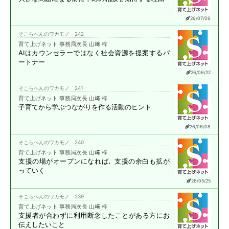
26/07/06
そこらへんのワカモノ 242
育て上げネット 事務局次長 山﨑 梓
AIはカウンセラーではなく
社会資源を提案する
パ
ートナー
26/06/22
そこらへんのワカモノ 241
育て上げネット 事務局次長 山﨑 梓
子育てから学ぶ
つながりを作る活動のヒント
26/06/08
そこらへんのワカモノ 240
育て上げネット 事務局次長 山﨑 梓
支援の場がオープンになれば､
支援の余白も拡が
っていく
26/05/25
そこらへんのワカモノ 239
育て上げネット 事務局次長 山﨑 梓
支援者が合わずに
利用断念したことがある方に
お
伝えしたいこと