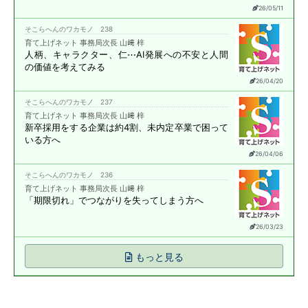
26/05/11
そこらへんのワカモノ 238
育て上げネット 事務局次長 山﨑 梓
人柄、キャラクター、仁⋯
AI発展への不安と
人間
の価値を考えてみる
26/04/20
そこらへんのワカモノ 237
育て上げネット 事務局次長 山﨑 梓
新卒採用をする企業は約4割、
未内定卒業で困って
いる方へ
26/04/06
そこらへんのワカモノ 236
育て上げネット 事務局次長 山﨑 梓
「期限切れ」で
つながりを失ってしまう方へ
26/03/23
もっと見る