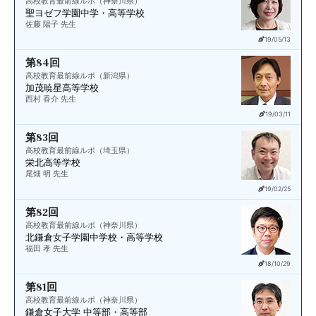
高校教育最前線ルポ（神奈川県）
聖ヨゼフ学園中学・高等学校
佐藤 陽子 先生
19/05/13
第84回
高校教育最前線ルポ（新潟県）
加茂暁星高等学校
西村 香介 先生
19/03/11
第83回
高校教育最前線ルポ（埼玉県）
栄北高等学校
尾畑 明 先生
19/02/25
第82回
高校教育最前線ルポ（神奈川県）
北鎌倉女子学園
中学校・高等学校
福田 孝 先生
18/10/29
第81回
高校教育最前線ルポ（神奈川県）
鎌倉女子大学 中等部・高等部