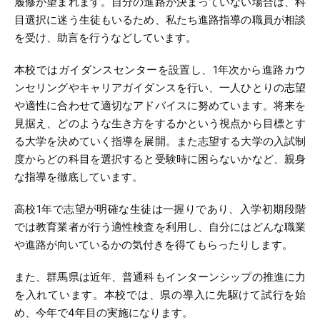
履修が望まれます。自分の進路が決まっていない場合は、科
目選択に迷う生徒もいるため、私たち進路指導の職員が相談
を受け、助言を行うなどしています。
本校ではガイダンスセンターを設置し、1年次から進路カウ
ンセリングやキャリアガイダンスを行い、一人ひとりの志望
や適性に合わせて適切なアドバイスに努めています。将来を
見据え、どのような生き方をするかという視点から目標とす
る大学を決めていく指導を展開。また志望する大学の入試制
度からどの科目を選択すると受験時に困らないかなど、親身
な指導を徹底しています。
高校1年で志望が明確な生徒は一握りであり、入学初期段階
では教育業者が行う適性検査を利用し、自分にはどんな職業
や進路が向いているかの気付きを得てもらったりします。
また、群馬県は近年、普通科もインターンシップの推進に力
を入れています。本校では、県の導入に先駆けて試行を始
め、今年で4年目の実施になります。