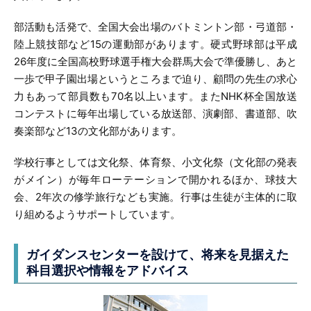
部活動も活発で、全国大会出場のバトミントン部・弓道部・
陸上競技部など15の運動部があります。硬式野球部は平成
26年度に全国高校野球選手権大会群馬大会で準優勝し、あと
一歩で甲子園出場というところまで迫り、顧問の先生の求心
力もあって部員数も70名以上います。またNHK杯全国放送
コンテストに毎年出場している放送部、演劇部、書道部、吹
奏楽部など13の文化部があります。
学校行事としては文化祭、体育祭、小文化祭（文化部の発表
がメイン）が毎年ローテーションで開かれるほか、球技大
会、2年次の修学旅行なども実施。行事は生徒が主体的に取
り組めるようサポートしています。
ガイダンスセンターを設けて、
将来を見据えた
科目選択や情報をアドバイス