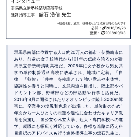
インタビュー
群馬県立伊勢崎清明高等学校
舘石 浩信 先生
進路指導主事
※組織名称、施策、役職名などは取材当時のものです
公開：
2016/09/26
更新：
2018/09/03
群馬県南部に位置する人口約20万人の都市・伊勢崎市に
あり、前身の女子校時代から101年の伝統を誇るのが群
馬県立伊勢崎清明高校だ。2005年に女子校から男女共
学の単位制普通科高校に改革され、地域に定着。「自
律」「叡智」「共生」を校訓として強い意志や主体性、
協調性を養うと同時に、文武両道を目指し、陸上部やバ
ドミントン部、野球部などの部活動や行事も活発だ。
2016年8月に開催されたリオオリンピック陸上3000m障
害に、卒業生の塩尻和也君が出場した。単位制のため1
年次から一人ひとりの志望や適性に合わせたキャリア教
育を実施し、国公立や私立大学、短大・専門学校への進
学、就職にも幅広く対応している。多様な進路に応え科
目選択のアドバイスも行う進路指導主事の舘石先生に、