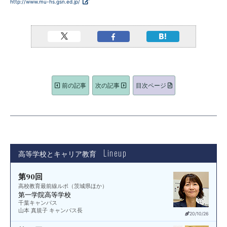
http://www.mu-hs.gsn.ed.jp/
前の記事
次の記事
目次ページ
Lineup
高等学校とキャリア教育
第90回
高校教育最前線ルポ（茨城県ほか）
第一学院高等学校
千葉キャンパス
山本 真規子 キャンパス長
20/10/26