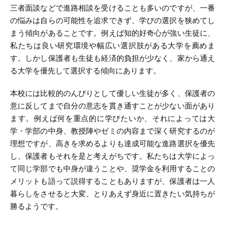
三者面談などで進路相談を受けることも多いのですが、一番
の悩みは自らの可能性を追求できず、学びの選択を狭めてし
まう傾向があることです。例えば知的好奇心が強い生徒に、
私たちは良い研究環境や幅広い選択肢がある大学を薦めま
す。しかし保護者も生徒も経済的負担が少なく、家から通え
る大学を優先して選択する傾向にあります。
本校には比較的のんびりとして優しい生徒が多く、保護者の
意に反してまで自分の意志を貫き通すことが少ない面があり
ます。例えば何を重点的に学びたいか、それによっては大
学・学部の中身、教授陣やゼミの内容まで深く研究するのが
理想ですが、高きを求めるよりも達成可能な進路選択を優先
し、保護者もそれを是と考えがちです。私たちは大学によっ
て同じ学部でも中身が違うことや、奨学金を利用することの
メリットも語って説得することもありますが、保護者は一人
暮らしをさせると大変、とりあえず身近に置きたい気持ちが
勝るようです。