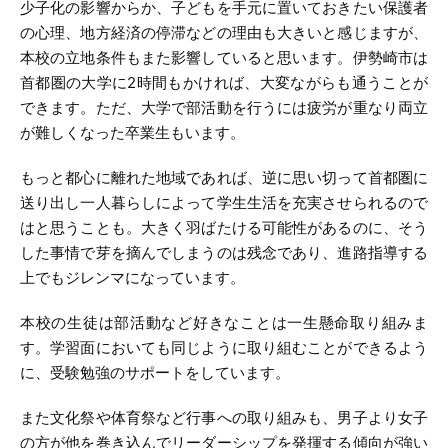
少子化の影響からか、子どもを手元に置いておきたい保護者
の心理、地方経済の停滞などの理由も大きいと感じますが、
本校の立地条件もまた影響していると思います。伊勢崎市は
首都圏の大学に2時間もかければ、大変ながらも通うことが
できます。ただ、大学で部活動を行うには疲労が重なり両立
が難しくなった卒業生もいます。
もっと都心に離れた地域であれば、逆に思い切って首都圏に
送り出し一人暮らしによって学生生活を充実させられるので
はと思うことも。大きく羽ばたける可能性があるのに、そう
した事情で芽を摘んでしまうのは残念であり、進路指導する
上でもジレンマになっています。
本校の生徒は部活動など好きなことは一生懸命取り組みま
す。学習面においても同じように取り組むことができるよう
に、受験勉強のサポートをしています。
また文化祭や体育祭など行事への取り組みも、男子より女子
の方が他を巻き込んでリーダーシップを発揮する傾向が強い