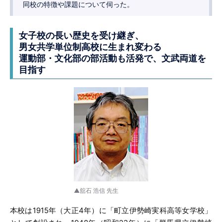
同校の特徴や課題について伺った。
女子校の長い歴史を受け継ぎ、
男女共学単位制高校に生まれ変わる
運動部・文化部の部活動も活発で、文武両道を
目指す
▲舘石 浩信 先生
本校は1915年（大正4年）に「町立伊勢崎実科高等女学校」