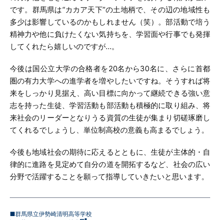
です。群馬県は“カカア天下”の土地柄で、その辺の地域性も
多少は影響しているのかもしれません（笑）。部活動で培う
精神力や他に負けたくない気持ちを、学習面や行事でも発揮
してくれたら嬉しいのですが…。
今後は国公立大学の合格者を20名から30名に、さらに首都
圏の有力大学への進学者を増やしたいですね。そうすれば将
来をしっかり見据え、高い目標に向かって継続できる強い意
志を持った生徒、学習活動も部活動も積極的に取り組み、将
来社会のリーダーとなりうる資質の生徒が集まり切磋琢磨し
てくれるでしょうし、単位制高校の意義も高まるでしょう。
今後も地域社会の期待に応えるとともに、生徒が主体的・自
律的に進路を見定めて自分の道を開拓するなど、社会の広い
分野で活躍することを願って指導していきたいと思います。
■群馬県立伊勢崎清明高等学校