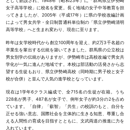
として創設され、1948年（昭和23年）に「群馬県立伊勢崎
女子高等学校」に校名を変更。長く地域の女子中等教育を担
ってきましたが、2005年（平成17年）に県の学校改編計画
によって男女共学・全日制普通科単位制の「県立伊勢崎清明
高等学校」へと生まれ変わり、現在に至ります。
昨年は女学校時代から創立100周年を迎え、約2万3千名超の
卒業生を輩出する伝統を築いてきました。群馬県の公立校は
男女別学の伝統がありますが、伊勢崎市は高校改編で男女共
学化が一気に進んだ地域です。本校は部活動の活発さから志
望する生徒もおり、県立伊勢崎高校（同時期に男子校と女子
校が合併）と並んで人気の進学校となっています。
現在は1学年6クラス編成で、全715名の生徒が在籍。うち
228名が男子、487名が女子で、例年女子が約3分の2を占め
ています。「自律」「叡智」「共生」の校訓のもと、自分を
正せる強い意志、国際社会を主体的に生きる知恵、尊重し合
える人間性の育成を目指すとともに、文武両道の推進に力を
入れています。