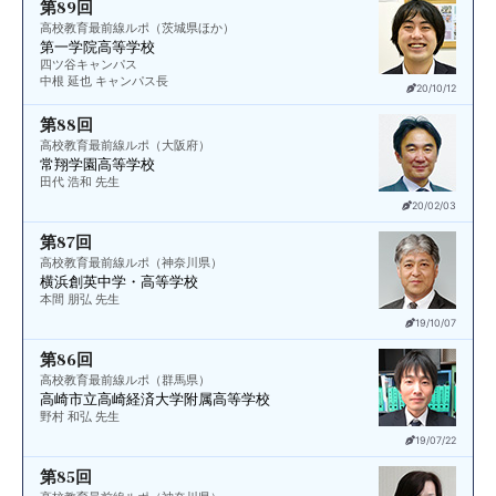
第89回
高校教育最前線ルポ（茨城県ほか）
第一学院高等学校
四ツ谷キャンパス
中根 延也 キャンパス長
20/10/12
第88回
高校教育最前線ルポ（大阪府）
常翔学園高等学校
田代 浩和 先生
20/02/03
第87回
高校教育最前線ルポ（神奈川県）
横浜創英中学・高等学校
本間 朋弘 先生
19/10/07
第86回
高校教育最前線ルポ（群馬県）
高崎市立
高崎経済大学附属高等学校
野村 和弘 先生
19/07/22
第85回