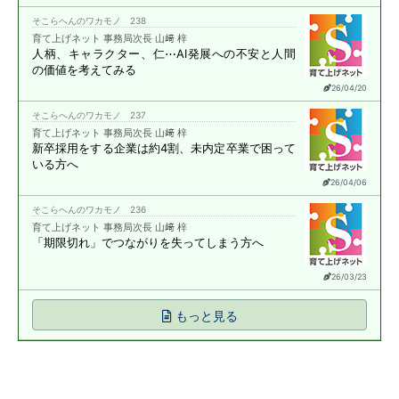
そこらへんのワカモノ 238
育て上げネット 事務局次長 山﨑 梓
人柄、キャラクター、仁⋯
AI発展への不安と
人間
の価値を考えてみる
26/04/20
そこらへんのワカモノ 237
育て上げネット 事務局次長 山﨑 梓
新卒採用をする企業は約4割、
未内定卒業で困って
いる方へ
26/04/06
そこらへんのワカモノ 236
育て上げネット 事務局次長 山﨑 梓
「期限切れ」で
つながりを失ってしまう方へ
26/03/23
もっと見る