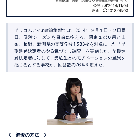
※組織名称、施策、役職名などは原稿作成時のものです
公開：
2014/11/04
更新：
2018/09/03
ドリコムアイ.net編集部では、2014年９月１日・２日両
日、受験シーズンを目前に控える、関東１都６県と山
梨、長野、新潟県の高等学校1,583校を対象にした「早
期進路決定者のやる気づくり調査」を実施した。早期進
路決定者に対して、受験生とのモチベーションの差異を
感じるとする学校が、回答数の76％を超えた。
《 調査の方法 》