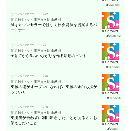
26/07/06
そこらへんのワカモノ 242
育て上げネット 事務局次長 山﨑 梓
AIはカウンセラーではなく
社会資源を提案する
パ
ートナー
26/06/22
そこらへんのワカモノ 241
育て上げネット 事務局次長 山﨑 梓
子育てから学ぶ
つながりを作る活動のヒント
26/06/08
そこらへんのワカモノ 240
育て上げネット 事務局次長 山﨑 梓
支援の場がオープンになれば､
支援の余白も拡が
っていく
26/05/25
そこらへんのワカモノ 239
育て上げネット 事務局次長 山﨑 梓
支援者が合わずに
利用断念したことがある方に
お
伝えしたいこと
26/05/11