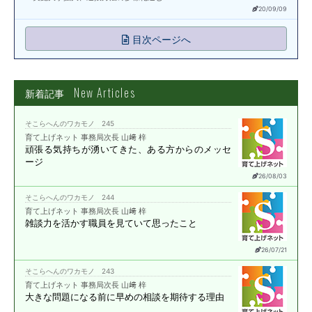
20/09/09
目次ページへ
New Articles
新着記事
そこらへんのワカモノ 245
育て上げネット 事務局次長 山﨑 梓
頑張る気持ちが湧いてきた、
ある方からのメッセ
ージ
26/08/03
そこらへんのワカモノ 244
育て上げネット 事務局次長 山﨑 梓
雑談力を活かす職員を
見ていて思ったこと
26/07/21
そこらへんのワカモノ 243
育て上げネット 事務局次長 山﨑 梓
大きな問題になる前に
早めの相談を期待する理由