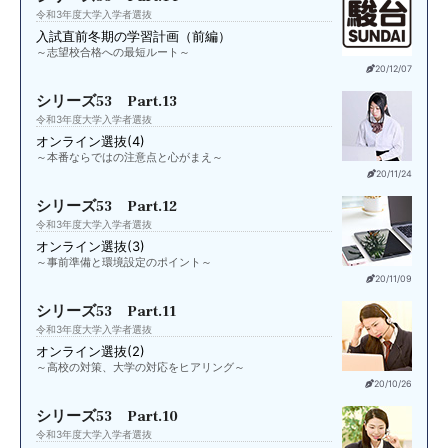
令和3年度大学入学者選抜
入試直前
冬期の学習計画（前編）
～志望校合格への最短ルート～
20/12/07
シリーズ53 Part.13
令和3年度大学入学者選抜
オンライン選抜(4)
～本番ならではの注意点と心がまえ～
20/11/24
シリーズ53 Part.12
令和3年度大学入学者選抜
オンライン選抜(3)
～事前準備と環境設定のポイント～
20/11/09
シリーズ53 Part.11
令和3年度大学入学者選抜
オンライン選抜(2)
～高校の対策、大学の対応をヒアリング～
20/10/26
シリーズ53 Part.10
令和3年度大学入学者選抜