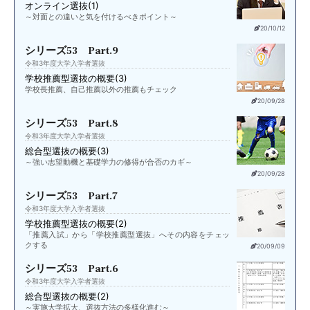
オンライン選抜(1)
～対面との違いと気を付けるべきポイント～
20/10/12
シリーズ53 Part.9
令和3年度大学入学者選抜
学校推薦型選抜の概要(3)
学校長推薦、自己推薦以外の推薦もチェック
20/09/28
シリーズ53 Part.8
令和3年度大学入学者選抜
総合型選抜の概要(3)
～強い志望動機と基礎学力の修得が合否のカギ～
20/09/28
シリーズ53 Part.7
令和3年度大学入学者選抜
学校推薦型選抜の概要(2)
「推薦入試」から「学校推薦型選抜」へその内容をチェッ
クする
20/09/09
シリーズ53 Part.6
令和3年度大学入学者選抜
総合型選抜の概要(2)
～実施大学拡大、選抜方法の多様化進む～