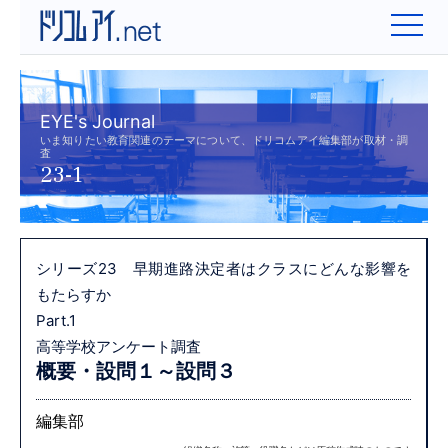
EYE's Journal
いま知りたい教育関連のテーマについて、ドリコムアイ編集部が取材・調
査
23-1
シリーズ23 早期進路決定者はクラスにどんな影響を
もたらすか
Part.1
高等学校アンケート調査
概要・設問１～設問３
編集部