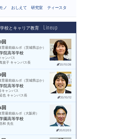
モノ
おしえて
研究室
ティースタ
Lineup
等学校とキャリア教育
0回
教育最前線ルポ（茨城県ほか）
学院高等学校
キャンパス
 真規子 キャンパス長
20/10/26
9回
教育最前線ルポ（茨城県ほか）
学院高等学校
谷キャンパス
 延也 キャンパス長
20/10/12
8回
教育最前線ルポ（大阪府）
学園高等学校
浩和 先生
20/02/03