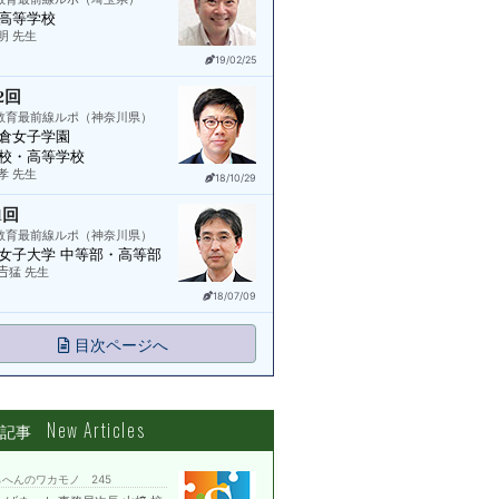
高等学校
明 先生
19/02/25
2回
教育最前線ルポ（神奈川県）
倉女子学園
校・高等学校
孝 先生
18/10/29
1回
教育最前線ルポ（神奈川県）
女子大学 中等部・高等部
𠮷猛 先生
18/07/09
目次ページへ
New Articles
着記事
へんのワカモノ 245