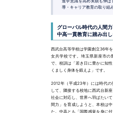
進学意識を高め実績も伸ば
導・キャリア教育の取り組
グローバル時代の人間力
中高一貫教育に踏み出し
西武台高等学校は学園創立36年
女共学校です。埼玉県新座市の
で、校訓は「若き日に豊かに知性
くましく身体を鍛えよ」です。
2012年（平成23年）には時代
して、隣接する校地に西武台新座
社会に対応し、世界へ羽ばたいて
間力」を育成しようと、本校は中
た。中高とも「国際感覚を身に付