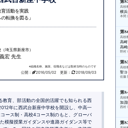
第8
高校
教育活動を実践
横浜
本間 
への転換を図る」
第8
高校
高崎
高崎
校（埼玉県新座市）
野村 
義宏 先生
第8
※組織名称、施策、役職名などは取材当時のものです
高校
聖ヨ
公開：
2016/05/02
更新：
2018/09/03
佐藤 
第8
高校
る教育、部活動の全国的活躍でも知られる西
加茂
2012年に西武台新座中学校を開設し、中高一
西村 
2コース制・高校4コース制のもと、グローバ
また模擬授業ガイダンスや進路ガイダンス等で
第8
高校