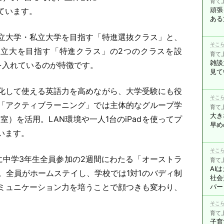
育て
頑張
ています。
ある
立大学・私立大学を目指す「特進選抜クラス」と、
そこら
・私立大を目指す「特進クラス」の2つのクラスを設
育て
雑談
を入れているのが特徴です。
見て
化して使える英語力を高めながら、大学受験にも役
そこら
「アクティブラーニング」では主体的なグループ学
育て
大き
室）を活用。LAN環境や一人1台のiPadを使ってプ
早め
います。
そこら
に中学3年生全員参加の2週間にわたる「オーストラ
育て
AI
。全員がホームステイし、学校では1対1のバディ制
社会
ミュニケーション力を培うことで顔つきも変わり、
パー
そこら
育て
子育