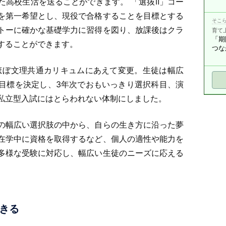
た高校生活を送ることができます。 「選抜Ⅱ」コー
を第一希望とし、現役で合格することを目標とする
そこら
トーに確かな基礎学力に習得を図り、放課後はクラ
育て
「期
することができます。
つな
、ほぼ文理共通カリキュムにあえて変更。生徒は幅広
目標を決定し、3年次でおもいっきり選択科目、演
私立型入試にはとらわれない体制にしました。
の幅広い選択肢の中から、自らの生き方に沿った夢
在学中に資格を取得するなど、個人の適性や能力を
多様な受験に対応し、幅広い生徒のニーズに応える
きる