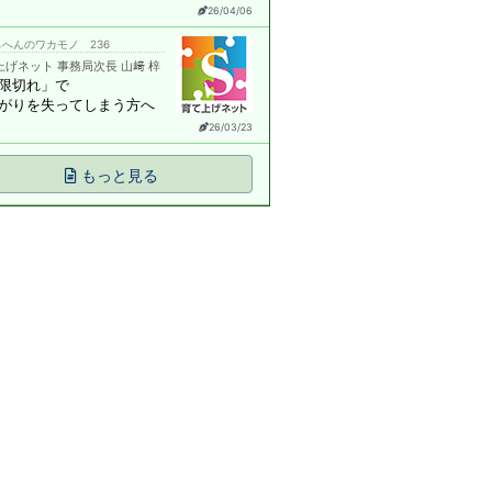
26/04/06
へんのワカモノ 236
上げネット 事務局次長 山﨑 梓
限切れ」で
がりを失ってしまう方へ
26/03/23
もっと見る