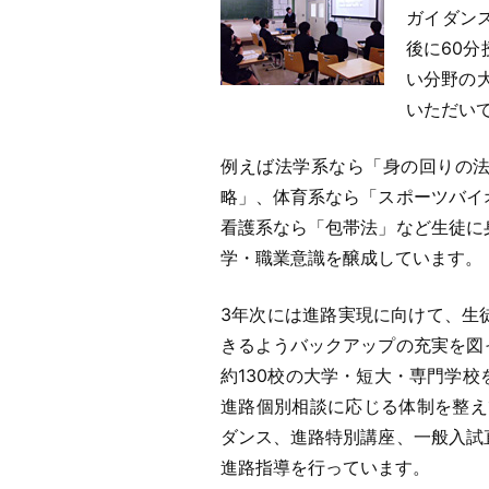
ガイダン
後に60
い分野の
いただい
例えば法学系なら「身の回りの
略」、体育系なら「スポーツバイ
看護系なら「包帯法」など生徒に
学・職業意識を醸成しています。
3年次には進路実現に向けて、生
きるようバックアップの充実を図
約130校の大学・短大・専門学
進路個別相談に応じる体制を整え
ダンス、進路特別講座、一般入試
進路指導を行っています。