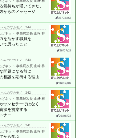
上げネット 事務局次長 山﨑 梓
る気持ちが湧いてきた、
方からのメッセージ
26/08/03
へんのワカモノ 244
上げネット 事務局次長 山﨑 梓
力を活かす職員を
いて思ったこと
26/07/21
へんのワカモノ 243
上げネット 事務局次長 山﨑 梓
な問題になる前に
の相談を期待する理由
26/07/06
へんのワカモノ 242
上げネット 事務局次長 山﨑 梓
はカウンセラーではなく
資源を提案する
トナー
26/06/22
へんのワカモノ 241
上げネット 事務局次長 山﨑 梓
てから学ぶ