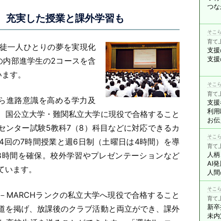
つな
、充実した授業と課外学習も
そこら
育て
徒一人ひとりの夢を実現化
支援
支援
の内部進学生の2コースを含
います。
そこら
育て
ら進路意識を高める学力及
支援
利用
、国公立大学・難関私立大学に現役で合格すること
お伝
センター試験5教科7（8）科目などに対応できるカ
そこら
4回の7時間授業と週6日制（土曜日は4時間）を導
育て
8時間を確保。校外学習やプレゼンテーションなど
人柄
AI
ています。
人間
そこら
－MARCHランクの私立大学へ現役で合格すること
育て
新卒
道を掲げ、放課後のクラブ活動と両立ができ、課外
未内