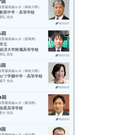
7回
教育最前線ルポ（神奈川県）
創英中学・高等学校
朋弘 先生
19/10/07
6回
教育最前線ルポ（群馬県）
市立
経済大学附属高等学校
和弘 先生
19/07/22
5回
教育最前線ルポ（神奈川県）
ゼフ学園中学・高等学校
陽子 先生
19/05/13
4回
教育最前線ルポ（新潟県）
暁星高等学校
香介 先生
19/03/11
3回
教育最前線ルポ（埼玉県）