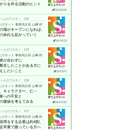
がりを作る活動のヒント
26/06/08
へんのワカモノ 240
上げネット 事務局次長 山﨑 梓
の場がオープンになれば､
の余白も拡がっていく
26/05/25
へんのワカモノ 239
上げネット 事務局次長 山﨑 梓
者が合わずに
断念したことがある方に
えしたいこと
26/05/11
へんのワカモノ 238
上げネット 事務局次長 山﨑 梓
、キャラクター、仁⋯
発展への不安と
の価値を考えてみる
26/04/20
へんのワカモノ 237
上げネット 事務局次長 山﨑 梓
採用をする企業は約4割、
定卒業で困っている方へ