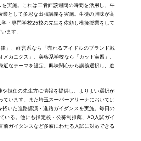
スを実施。これは三者面談週間の時間を活用し、午
分授業として多彩な出張講義を実施。生徒の興味が高
大学・専門学校25校の先生を依頼し模擬授業をして
ています。
法律」、経営系なら「売れるアイドルのブランド戦
オメカニクス」、美容系学校なら「カット実習」、
身近なテーマを設定。興味関心から講義選択し、進
徒や担任の先生方に情報を提供し、よりよい選択が
っています。また埼玉スーパーアリーナにおいては
校を招いた進路講演・進路ガイダンスを実施。毎日の
ている。他にも指定校・公募制推薦、AO入試ガイ
直前ガイダンスなど多岐にわたる入試に対応できる