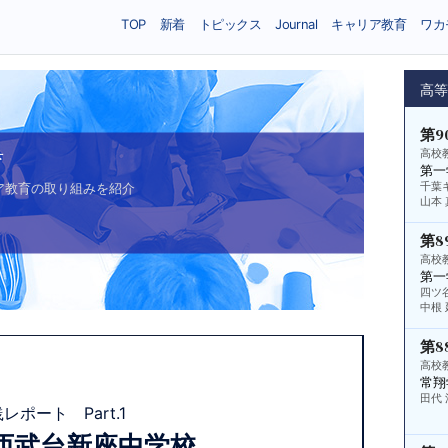
TOP
新着
トピックス
Journal
キャリア教育
ワカ
高
第9
高校
育
第一
ア教育の取り組みを紹介
千葉
山本
第8
高校
第一
四ツ
中根
第8
高校
常翔
田代 
ポート Part.1
西武台新座中学校