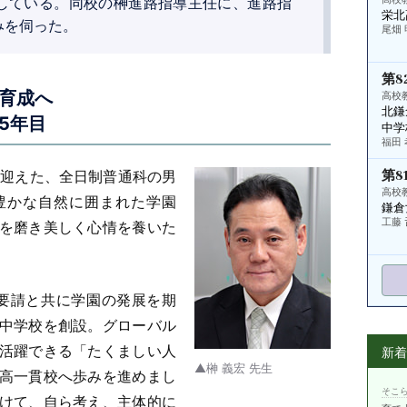
している。同校の榊進路指導主任に、進路指
栄北
みを伺った。
尾畑 
第8
育成へ
高校
北鎌
5年目
中学
福田 
を迎えた、全日制普通科の男
第8
高校
豊かな自然に囲まれた学園
鎌倉
工藤 
を磨き美しく心情を養いた
の要請と共に学園の発展を期
中学校を創設。グローバル
活躍できる「たくましい人
新
▲榊 義宏 先生
高一貫校へ歩みを進めまし
そこら
けて、自ら考え、主体的に