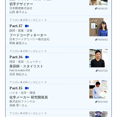
切手デザイナー
日本郵便株式会社
19/09/30
山田 泰子さん
アコガレ★JOBインタビュー ４
Part.17
調理・製菓・栄養
フードコーディネーター
日本フードデリバリー株式会社
19/09/02
野崎 麻里さん
アコガレ★JOBインタビュー ４
Part.16
理容・美容・ビューティ
美容師・スタイリスト
hair＆make KIX
19/07/22
瓜田 裕紀さん
アコガレ★JOBインタビュー ４
Part.15
バイオ・化学・環境
化学メーカー 研究開発員
株式会社ファンケル
19/07/08
高橋 理一さん
アコガレ★JOBインタビュー ４