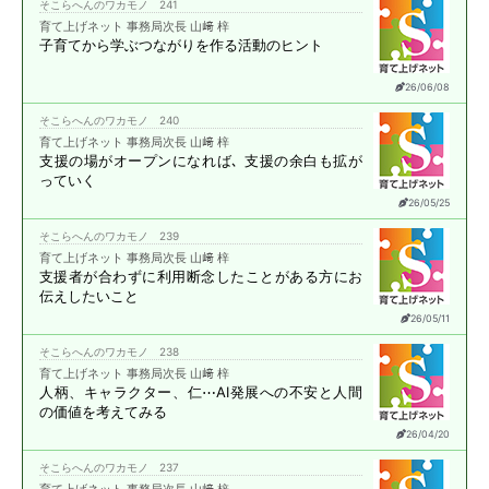
そこらへんのワカモノ 241
育て上げネット 事務局次長 山﨑 梓
子育てから学ぶ
つながりを作る活動のヒント
26/06/08
そこらへんのワカモノ 240
育て上げネット 事務局次長 山﨑 梓
支援の場がオープンになれば､
支援の余白も拡が
っていく
26/05/25
そこらへんのワカモノ 239
育て上げネット 事務局次長 山﨑 梓
支援者が合わずに
利用断念したことがある方に
お
伝えしたいこと
26/05/11
そこらへんのワカモノ 238
育て上げネット 事務局次長 山﨑 梓
人柄、キャラクター、仁⋯
AI発展への不安と
人間
の価値を考えてみる
26/04/20
そこらへんのワカモノ 237
育て上げネット 事務局次長 山﨑 梓