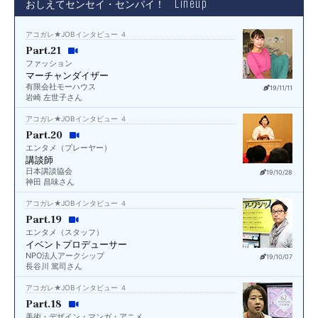
Lineup
おしえてセンセイ・センパイ！
アコガレ★JOBインタビュー ４
Part.21
ファッション
マーチャンダイザー
有限会社モーハウス
19/11/11
岩崎 左世子さん
アコガレ★JOBインタビュー ４
Part.20
エンタメ（プレーヤー）
講談師
日本講談協会
19/10/28
神田 昌味さん
アコガレ★JOBインタビュー ４
Part.19
エンタメ（スタッフ）
イベントプロデューサー
NPO法人アークシップ
19/10/07
長谷川 篤司さん
アコガレ★JOBインタビュー ４
Part.18
美術・デザイン・マンガ・アニメ