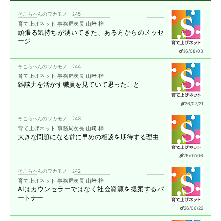
そこらへんのワカモノ 245
育て上げネット 事務局次長 山﨑 梓
頑張る気持ちが湧いてきた、
ある方からのメッセ
ージ
26/08/03
そこらへんのワカモノ 244
育て上げネット 事務局次長 山﨑 梓
雑談力を活かす職員を
見ていて思ったこと
26/07/21
そこらへんのワカモノ 243
育て上げネット 事務局次長 山﨑 梓
大きな問題になる前に
早めの相談を期待する理由
26/07/06
そこらへんのワカモノ 242
育て上げネット 事務局次長 山﨑 梓
AIはカウンセラーではなく
社会資源を提案する
パ
ートナー
26/06/22