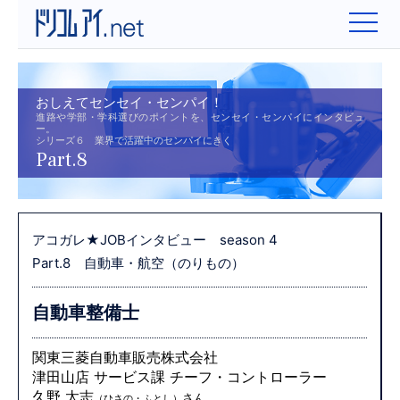
おしえてセンセイ・センパイ！
進路や学部・学科選びのポイントを、センセイ・センパイにインタビュ
ー。
シリーズ６ 業界で活躍中のセンパイにきく
Part.8
アコガレ★JOBインタビュー season 4
Part.8 自動車・航空（のりもの）
自動車整備士
関東三菱自動車販売株式会社
津田山店 サービス課 チーフ・コントローラー
久野 太志
さん
（ひさの・ふとし）