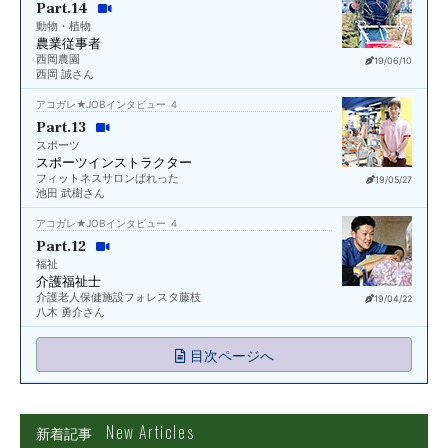
Part.14
動物・植物
農業従事者
西岡農園
19/06/10
西岡 誠さん
アコガレ★JOBインタビュー ４
Part.13
スポーツ
スポーツインストラクター
フィットネスサロンぱれった
19/05/27
池田 武樹さん
アコガレ★JOBインタビュー ４
Part.12
福祉
介護福祉士
介護老人保健施設フォレスタ藤枝
19/04/22
八木 勇介さん
目次ページへ
New Articles
新着記事